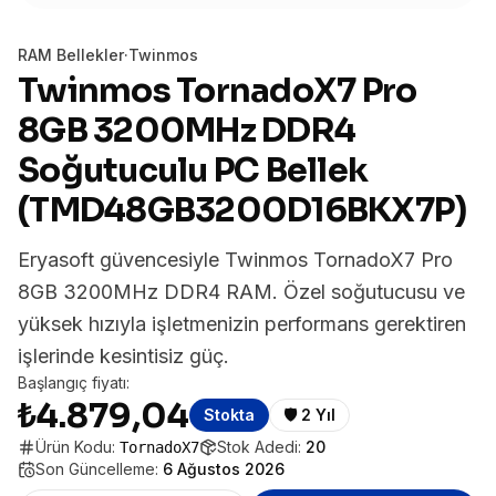
RAM Bellekler
·
Twinmos
Twinmos TornadoX7 Pro
8GB 3200MHz DDR4
Soğutuculu PC Bellek
(TMD48GB3200D16BKX7P)
Eryasoft güvencesiyle Twinmos TornadoX7 Pro
8GB 3200MHz DDR4 RAM. Özel soğutucusu ve
yüksek hızıyla işletmenizin performans gerektiren
işlerinde kesintisiz güç.
Başlangıç fiyatı:
₺4.879,04
Stokta
🛡️
2 Yıl
Ürün Kodu:
Stok Adedi:
20
TornadoX7
Son Güncelleme:
6 Ağustos 2026