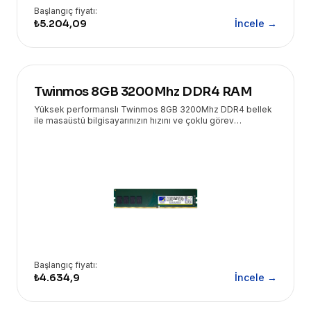
Başlangıç fiyatı:
₺5.204,09
İncele →
Twinmos 8GB 3200Mhz DDR4 RAM
Yüksek performanslı Twinmos 8GB 3200Mhz DDR4 bellek
ile masaüstü bilgisayarınızın hızını ve çoklu görev
yeteneğini artırın. Eryasoft güvencesiyle sunulan bu modül,
sorunsuz bir deneyim vaat ediyor.
Başlangıç fiyatı:
₺4.634,9
İncele →