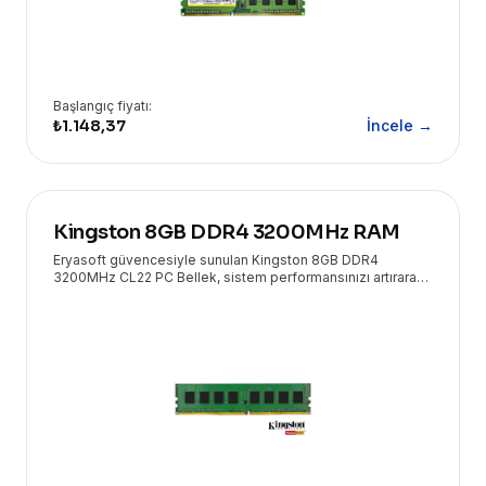
Başlangıç fiyatı:
₺1.148,37
İncele →
Kingston 8GB DDR4 3200MHz RAM
Eryasoft güvencesiyle sunulan Kingston 8GB DDR4
3200MHz CL22 PC Bellek, sistem performansınızı artırarak
daha hızlı ve verimli bir bilgisayar deneyimi sunar.