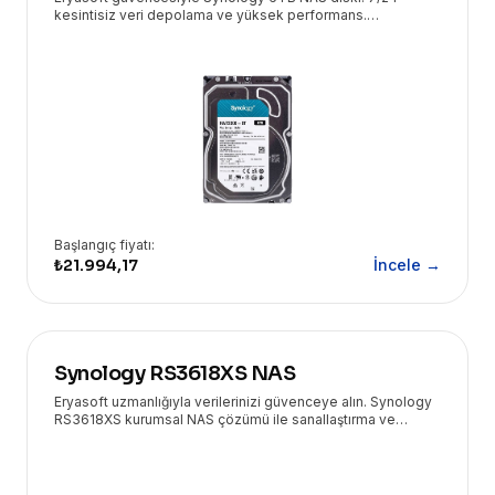
kesintisiz veri depolama ve yüksek performans.
İşletmenizin IT altyapısı için ideal, güvenilir çözüm.
Başlangıç fiyatı:
₺21.994,17
İncele →
Synology RS3618XS NAS
Eryasoft uzmanlığıyla verilerinizi güvenceye alın. Synology
RS3618XS kurumsal NAS çözümü ile sanallaştırma ve
yedekleme süreçlerinizi hızlandırın.