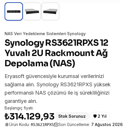
NAS Veri Yedekleme Sistemleri
·
Synology
Synology RS3621RPXS 12
Yuvalı 2U Rackmount Ağ
Depolama (NAS)
Eryasoft güvencesiyle kurumsal verilerinizi
sağlama alın. Synology RS3621RPXS yüksek
performanslı NAS çözümü ile iş sürekliliğinizi
garantiye alın.
Başlangıç fiyatı:
₺314.129,93
Stok Sorunuz
🛡️
2 Yıl
Ürün Kodu:
Son Güncelleme:
7 Ağustos 2026
RS3621RPXS