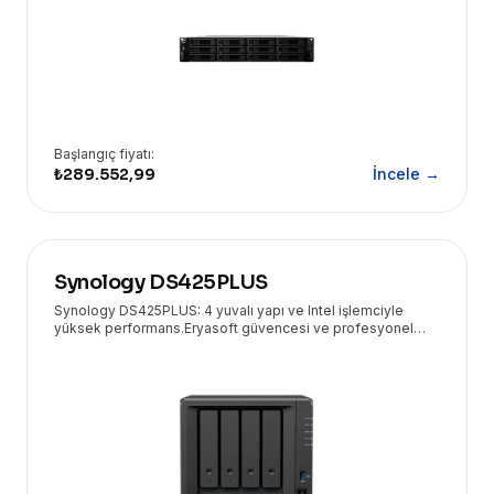
Başlangıç fiyatı:
₺289.552,99
İncele →
Synology DS425PLUS
Synology DS425PLUS: 4 yuvalı yapı ve Intel işlemciyle
yüksek performans.Eryasoft güvencesi ve profesyonel
teknik destekle veri yedeklemede işletmenizin yanında!