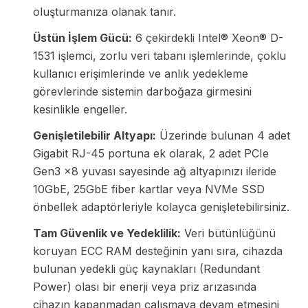
oluşturmanıza olanak tanır.
Üstün İşlem Gücü:
6 çekirdekli Intel® Xeon® D-
1531 işlemci, zorlu veri tabanı işlemlerinde, çoklu
kullanıcı erişimlerinde ve anlık yedekleme
görevlerinde sistemin darboğaza girmesini
kesinlikle engeller.
Genişletilebilir Altyapı:
Üzerinde bulunan 4 adet
Gigabit RJ-45 portuna ek olarak, 2 adet PCIe
Gen3 x8 yuvası sayesinde ağ altyapınızı ileride
10GbE, 25GbE fiber kartlar veya NVMe SSD
önbellek adaptörleriyle kolayca genişletebilirsiniz.
Tam Güvenlik ve Yedeklilik:
Veri bütünlüğünü
koruyan ECC RAM desteğinin yanı sıra, cihazda
bulunan yedekli güç kaynakları (Redundant
Power) olası bir enerji veya priz arızasında
cihazın kapanmadan çalışmaya devam etmesini