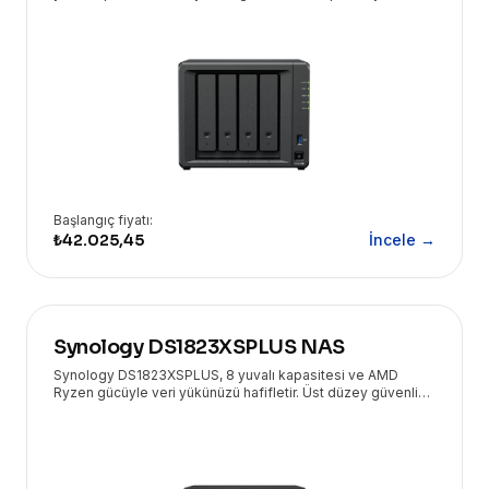
teknik destekle veri yedeklemede işletmenizin yanında!
Başlangıç fiyatı:
₺42.025,45
İncele →
Synology DS1823XSPLUS NAS
Synology DS1823XSPLUS, 8 yuvalı kapasitesi ve AMD
Ryzen gücüyle veri yükünüzü hafifletir. Üst düzey güvenlik
ve Eryasoft desteğiyle yanınızda.