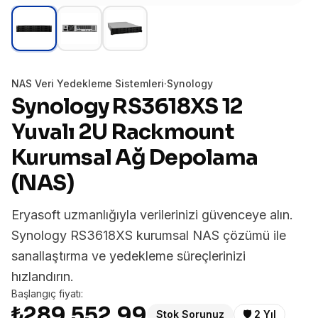
NAS Veri Yedekleme Sistemleri
·
Synology
Synology RS3618XS 12
Yuvalı 2U Rackmount
Kurumsal Ağ Depolama
(NAS)
Eryasoft uzmanlığıyla verilerinizi güvenceye alın.
Synology RS3618XS kurumsal NAS çözümü ile
sanallaştırma ve yedekleme süreçlerinizi
hızlandırın.
Başlangıç fiyatı:
₺289.552,99
Stok Sorunuz
🛡️
2 Yıl