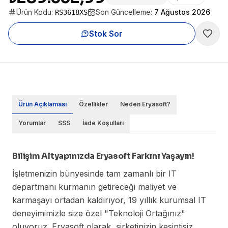
Ürün Kodu:
Son Güncelleme:
7 Ağustos 2026
RS3618XS
Stok Sor
Ürün Açıklaması
Özellikler
Neden Eryasoft?
Yorumlar
SSS
İade Koşulları
Bilişim Altyapınızda Eryasoft Farkını Yaşayın!
İşletmenizin bünyesinde tam zamanlı bir IT
departmanı kurmanın getireceği maliyet ve
karmaşayı ortadan kaldırıyor, 19 yıllık kurumsal IT
deneyimimizle size özel "Teknoloji Ortağınız"
oluyoruz. Eryasoft olarak, şirketinizin kesintisiz