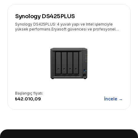
Synology DS425PLUS
Synology DS425PLUS: 4 yuvalı yapı ve Intel işlemciyle
yüksek performans.Eryasoft güvencesi ve profesyonel
teknik destekle veri yedeklemede işletmenizin yanında!
Başlangıç fiyatı:
₺42.010,09
İncele →