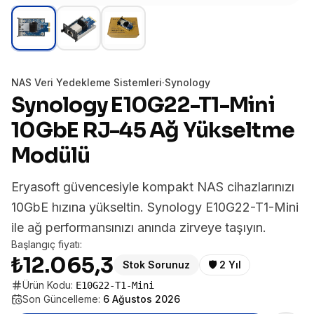
NAS Veri Yedekleme Sistemleri
·
Synology
Synology E10G22-T1-Mini
10GbE RJ-45 Ağ Yükseltme
Modülü
Eryasoft güvencesiyle kompakt NAS cihazlarınızı
10GbE hızına yükseltin. Synology E10G22-T1-Mini
ile ağ performansınızı anında zirveye taşıyın.
Başlangıç fiyatı:
₺12.065,3
Stok Sorunuz
🛡️
2 Yıl
Ürün Kodu:
E10G22-T1-Mini
Son Güncelleme:
6 Ağustos 2026