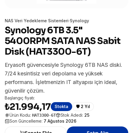
NAS Veri Yedekleme Sistemleri
·
Synology
Synology 6TB 3.5"
5400RPM SATA NAS Sabit
Disk (HAT3300-6T)
Eryasoft güvencesiyle Synology 6TB NAS diski.
7/24 kesintisiz veri depolama ve yüksek
performans. İşletmenizin IT altyapısı için ideal,
güvenilir çözüm.
Başlangıç fiyatı:
₺21.994,17
Stokta
🛡️
2 Yıl
Ürün Kodu:
Stok Adedi:
25
HAT3300-6T
Son Güncelleme:
7 Ağustos 2026