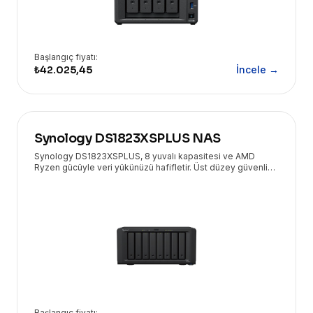
Başlangıç fiyatı:
₺42.025,45
İncele →
Synology DS1823XSPLUS NAS
Synology DS1823XSPLUS, 8 yuvalı kapasitesi ve AMD
Ryzen gücüyle veri yükünüzü hafifletir. Üst düzey güvenlik
ve Eryasoft desteğiyle yanınızda.
Başlangıç fiyatı: