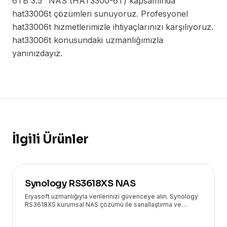
6TB 3.5" NAS (HAT3300-6T) kapsamında
hat33006t çözümleri sunuyoruz. Profesyonel
hat33006t hizmetlerimizle ihtiyaçlarınızı karşılıyoruz.
hat33006t konusundaki uzmanlığımızla
yanınızdayız.
İlgili Ürünler
Synology RS3618XS NAS
Eryasoft uzmanlığıyla verilerinizi güvenceye alın. Synology
RS3618XS kurumsal NAS çözümü ile sanallaştırma ve
yedekleme süreçlerinizi hızlandırın.