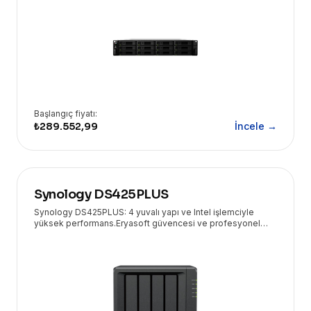
Başlangıç fiyatı:
₺289.552,99
İncele →
Synology DS425PLUS
Synology DS425PLUS: 4 yuvalı yapı ve Intel işlemciyle
yüksek performans.Eryasoft güvencesi ve profesyonel
teknik destekle veri yedeklemede işletmenizin yanında!