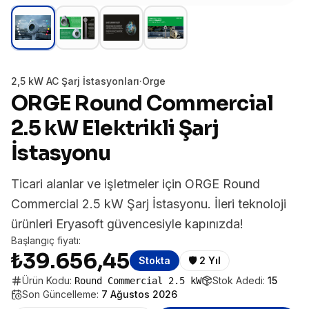
2,5 kW AC Şarj İstasyonları
·
Orge
ORGE Round Commercial
2.5 kW Elektrikli Şarj
İstasyonu
Ticari alanlar ve işletmeler için ORGE Round
Commercial 2.5 kW Şarj İstasyonu. İleri teknoloji
ürünleri Eryasoft güvencesiyle kapınızda!
Başlangıç fiyatı:
₺39.656,45
Stokta
🛡️
2 Yıl
Ürün Kodu:
Stok Adedi:
15
Round Commercial 2.5 kW
Son Güncelleme:
7 Ağustos 2026