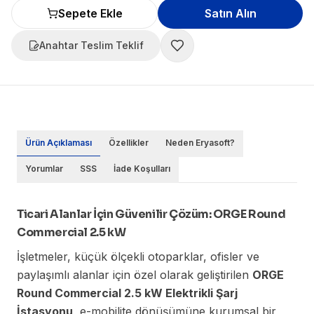
Sepete Ekle
Satın Alın
Anahtar Teslim Teklif
Ürün Açıklaması
Özellikler
Neden Eryasoft?
Yorumlar
SSS
İade Koşulları
Ticari Alanlar İçin Güvenilir Çözüm: ORGE Round
Commercial 2.5 kW
İşletmeler, küçük ölçekli otoparklar, ofisler ve
paylaşımlı alanlar için özel olarak geliştirilen
ORGE
Round Commercial 2.5 kW Elektrikli Şarj
İstasyonu
, e-mobilite dönüşümüne kurumsal bir