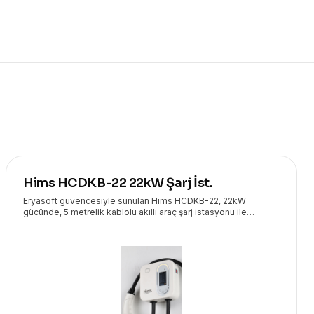
Hims HCDKB-22 22kW Şarj İst.
Eryasoft güvencesiyle sunulan Hims HCDKB-22, 22kW
gücünde, 5 metrelik kablolu akıllı araç şarj istasyonu ile
elektrikli araçlarınızı hızlı ve güvenli bir şekilde şarj edin. Ev ve
iş yerleri için ideal, modern ve estetik bir çözümdür.