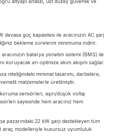
oğru altyapı analizi, üst düzey güvenlik ve
 devasa güç kapasitesi ile aracınızın AC şarj
iğiniz bekleme sürelerini minimuma indirir.
racınızın batarya yönetim sistemi (BMS) ile
ını koruyacak en optimize akım akışını sağlar.
a niteliğindeki minimal tasarımı, darbelere,
emetli malzemelerle üretilmiştir.
koruma sensörleri, aşırı/düşük voltaj
ensörleri sayesinde hem aracınız hem
a pazarındaki 22 kW şarjı destekleyen tüm
EV) araç modelleriyle kusursuz uyumluluk