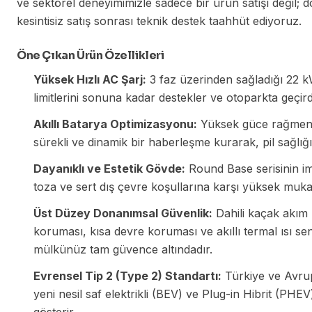
ve sektörel deneyimimizle sadece bir ürün satışı değil; d
kesintisiz satış sonrası teknik destek taahhüt ediyoruz.
Öne Çıkan Ürün Özellikleri
Yüksek Hızlı AC Şarj:
3 faz üzerinden sağladığı 22 kW
limitlerini sonuna kadar destekler ve otoparkta geçird
Akıllı Batarya Optimizasyonu:
Yüksek güce rağmen a
sürekli ve dinamik bir haberleşme kurarak, pil sağlığ
Dayanıklı ve Estetik Gövde:
Round Base serisinin imz
toza ve sert dış çevre koşullarına karşı yüksek mukav
Üst Düzey Donanımsal Güvenlik:
Dahili kaçak akım 
koruması, kısa devre koruması ve akıllı termal ısı s
mülkünüz tam güvence altındadır.
Evrensel Tip 2 (Type 2) Standartı:
Türkiye ve Avrup
yeni nesil saf elektrikli (BEV) ve Plug-in Hibrit (PH