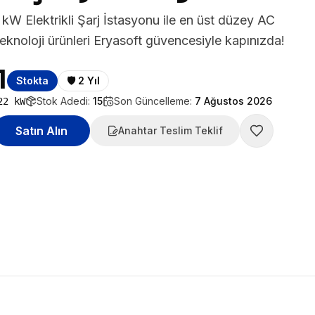
 Elektrikli Şarj İstasyonu ile en üst düzey AC
 teknoloji ürünleri Eryasoft güvencesiyle kapınızda!
1
Stokta
🛡️
2 Yıl
Stok Adedi:
15
Son Güncelleme:
7 Ağustos 2026
22 kW
Satın Alın
Anahtar Teslim Teklif