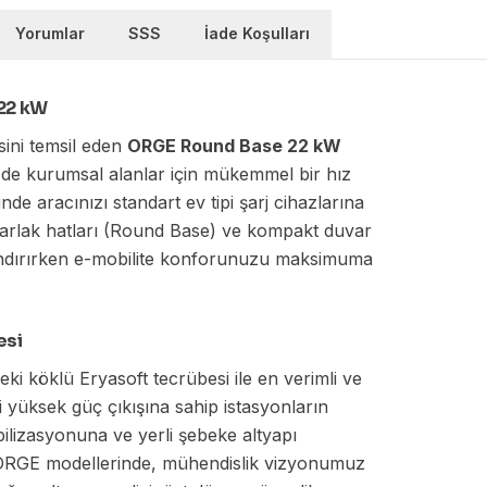
Yorumlar
SSS
İade Koşulları
22 kW
esini temsil eden
ORGE Round Base 22 kW
m de kurumsal alanlar için mükemmel bir hız
nde aracınızı standart ev tipi şarj cihazlarına
varlak hatları (Round Base) ve kompakt duvar
andırırken e-mobilite konforunuzu maksimuma
esi
ndeki köklü Eryasoft tecrübesi ile en verimli ve
i yüksek güç çıkışına sahip istasyonların
bilizasyonuna ve yerli şebeke altyapı
 ORGE modellerinde, mühendislik vizyonumuz