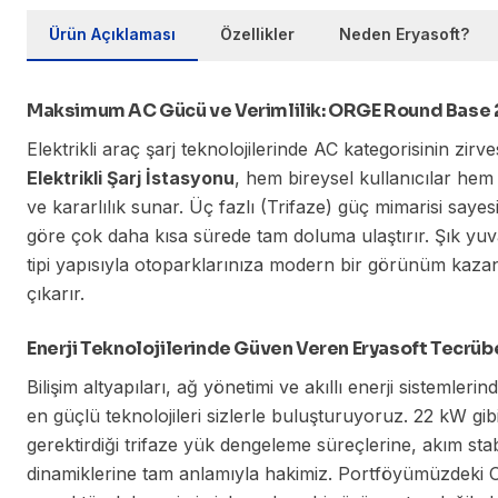
Ürün Açıklaması
Özellikler
Neden Eryasoft?
Maksimum AC Gücü ve Verimlilik: ORGE Round Base 
Elektrikli araç şarj teknolojilerinde AC kategorisinin zirv
Elektrikli Şarj İstasyonu
, hem bireysel kullanıcılar he
ve kararlılık sunar. Üç fazlı (Trifaze) güç mimarisi sayesi
göre çok daha kısa sürede tam doluma ulaştırır. Şık yu
tipi yapısıyla otoparklarınıza modern bir görünüm kaz
çıkarır.
Enerji Teknolojilerinde Güven Veren Eryasoft Tecrüb
Bilişim altyapıları, ağ yönetimi ve akıllı enerji sistemleri
en güçlü teknolojileri sizlerle buluşturuyoruz. 22 kW gib
gerektirdiği trifaze yük dengeleme süreçlerine, akım sta
dinamiklerine tam anlamıyla hakimiz. Portföyümüzdeki