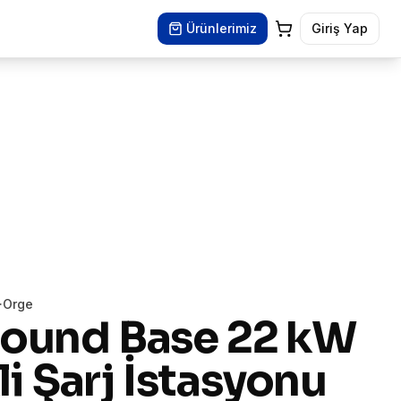
Ürünlerimiz
Giriş Yap
·
Orge
ound Base 22 kW
li Şarj İstasyonu