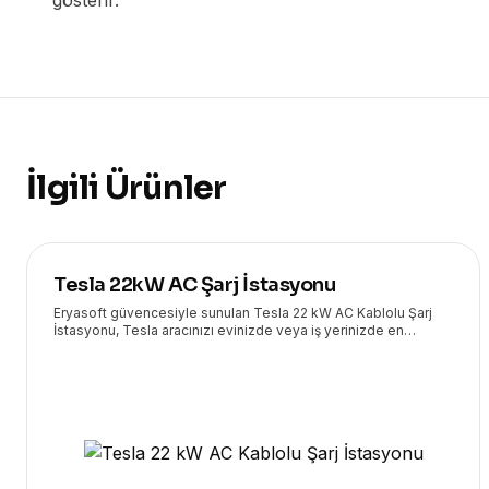
gösterir.
İlgili Ürünler
Tesla 22kW AC Şarj İstasyonu
Eryasoft güvencesiyle sunulan Tesla 22 kW AC Kablolu Şarj
İstasyonu, Tesla aracınızı evinizde veya iş yerinizde en
yüksek hızda ve güvenle şarj etmenizi sağlar. Yüksek
performans ve kullanıcı dostu tasarımı bir araya getirir.