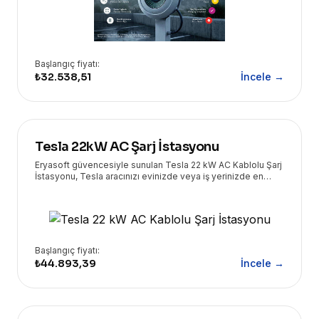
Başlangıç fiyatı:
₺32.538,51
İncele →
Tesla 22kW AC Şarj İstasyonu
Eryasoft güvencesiyle sunulan Tesla 22 kW AC Kablolu Şarj
İstasyonu, Tesla aracınızı evinizde veya iş yerinizde en
yüksek hızda ve güvenle şarj etmenizi sağlar. Yüksek
performans ve kullanıcı dostu tasarımı bir araya getirir.
Başlangıç fiyatı:
₺44.893,39
İncele →