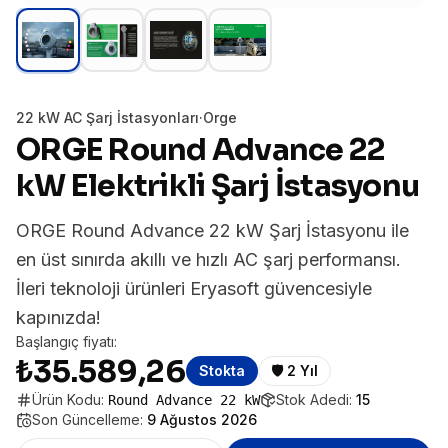
22 kW AC Şarj İstasyonları
·
Orge
ORGE Round Advance 22
kW Elektrikli Şarj İstasyonu
ORGE Round Advance 22 kW Şarj İstasyonu ile
en üst sınırda akıllı ve hızlı AC şarj performansı.
İleri teknoloji ürünleri Eryasoft güvencesiyle
kapınızda!
Başlangıç fiyatı:
₺35.589,26
Stokta
🛡️
2 Yıl
Ürün Kodu:
Stok Adedi:
15
Round Advance 22 kW
Son Güncelleme:
9 Ağustos 2026