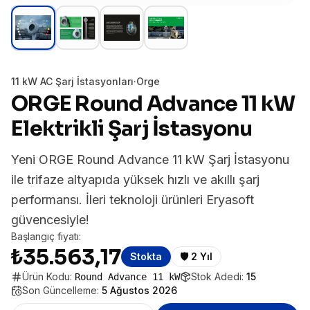
11 kW AC Şarj İstasyonları
·
Orge
ORGE Round Advance 11 kW
Elektrikli Şarj İstasyonu
Yeni ORGE Round Advance 11 kW Şarj İstasyonu
ile trifaze altyapıda yüksek hızlı ve akıllı şarj
performansı. İleri teknoloji ürünleri Eryasoft
güvencesiyle!
Başlangıç fiyatı:
₺35.563,17
Stokta
🛡️
2 Yıl
Ürün Kodu:
Stok Adedi:
15
Round Advance 11 kW
Son Güncelleme:
5 Ağustos 2026