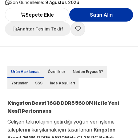
Son Güncelleme:
9 Ağustos 2026
Sepete Ekle
Satın Alın
Anahtar Teslim Teklif
Ürün Açıklaması
Özellikler
Neden Eryasoft?
Yorumlar
SSS
İade Koşulları
Kingston Beast 16GB DDR5 5600MHz ile Yeni
Nesil Performans
Gelişen teknolojinin getirdiği yoğun veri işleme
taleplerini karşılamak için tasarlanan
Kingston
Beast 16GB DDR5 5600MHz CL36 PC Bellek
,