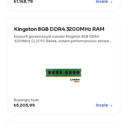
₺1.148,79
İncele →
Kingston 8GB DDR4 3200MHz RAM
Eryasoft güvencesiyle sunulan Kingston 8GB DDR4
3200MHz CL22 PC Bellek, sistem performansınızı artırarak
daha hızlı ve verimli bir bilgisayar deneyimi sunar.
Başlangıç fiyatı:
₺5.205,99
İncele →