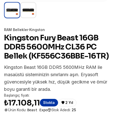
RAM Bellekler
·
Kingston
Kingston Fury Beast 16GB
DDR5 5600MHz CL36 PC
Bellek (KF556C36BBE-16TR)
Kingston Beast 16GB DDR5 5600MHz RAM ile
masaüstü sisteminizin sınırlarını aşın. Eryasoft
güvencesiyle yüksek hız, düşük gecikme ve ömür
boyu garanti bir arada.
Başlangıç fiyatı:
₺17.108,11
Stokta
🛡️
2 Yıl
Ürün Kodu:
Stok Adedi:
25
Beast Expo