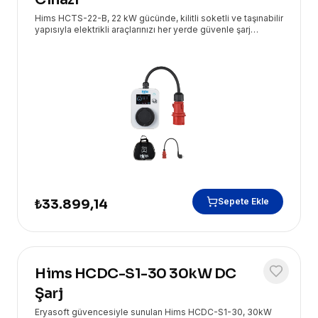
Hims HCTS-22-B, 22 kW gücünde, kilitli soketli ve taşınabilir
yapısıyla elektrikli araçlarınızı her yerde güvenle şarj
etmenizi sağlayan, Eryasoft güvencesiyle sunulan üstün bir
çözümdür.
Sepete Ekle
₺33.899,14
Hims HCDC-S1-30 30kW DC
Şarj
Eryasoft güvencesiyle sunulan Hims HCDC-S1-30, 30kW