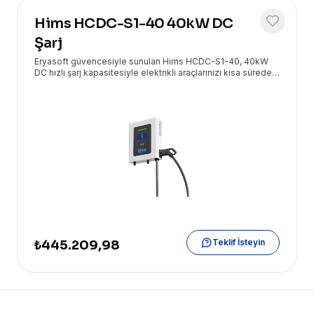
Hims HCDC-S1-40 40kW DC
Şarj
Eryasoft güvencesiyle sunulan Hims HCDC-S1-40, 40kW
DC hızlı şarj kapasitesiyle elektrikli araçlarınızı kısa sürede
enerjiyle doldurur, tek soket çözümüyle kolay ve verimli bir
şarj deneyimi sunar.
Teklif İsteyin
₺445.209,98