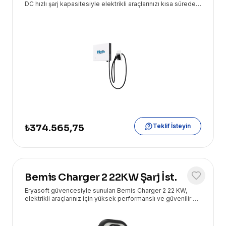
DC hızlı şarj kapasitesiyle elektrikli araçlarınızı kısa sürede
şarj etmenizi sağlayan, tek soketli bir istasyondur.
Teklif İsteyin
₺374.565,75
Bemis Charger 2 22KW Şarj İst.
Eryasoft güvencesiyle sunulan Bemis Charger 2 22 KW,
elektrikli araçlarınız için yüksek performanslı ve güvenilir bir
şarj çözümüdür. Hızlı ve verimli şarj deneyimi sunar.