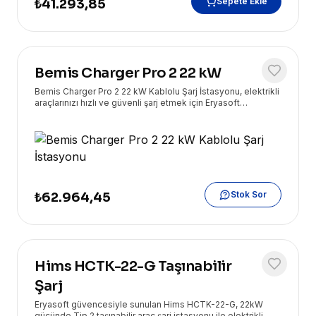
Sepete Ekle
₺41.293,85
Bemis Charger Pro 2 22 kW
Bemis Charger Pro 2 22 kW Kablolu Şarj İstasyonu, elektrikli
araçlarınızı hızlı ve güvenli şarj etmek için Eryasoft
güvencesiyle sunulan yüksek performanslı bir çözümdür.
Stok Sor
₺62.964,45
Hims HCTK-22-G Taşınabilir
Şarj
Eryasoft güvencesiyle sunulan Hims HCTK-22-G, 22kW
gücünde Tip 2 taşınabilir araç şarj istasyonu ile elektrikli