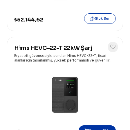
Stok Sor
₺52.144,62
Hims HEVC-22-T 22kW Şarj
Eryasoft güvencesiyle sunulan Hims HEVC-22-T, ticari
alanlar için tasarlanmış, yüksek performanslı ve güvenilir
22kW duvar tipi AC araç şarj çözümüdür. Modern
işletmelerin ve elektrikli araç kullanıcılarının ihtiyaçlarını
karşılar.