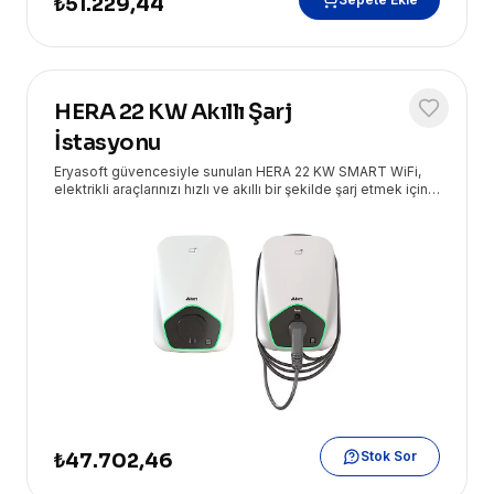
₺51.229,44
HERA 22 KW Akıllı Şarj
İstasyonu
Eryasoft güvencesiyle sunulan HERA 22 KW SMART WiFi,
elektrikli araçlarınızı hızlı ve akıllı bir şekilde şarj etmek için
tasarlanmış, yüksek performanslı bir AC şarj istasyonudur.
Stok Sor
₺47.702,46