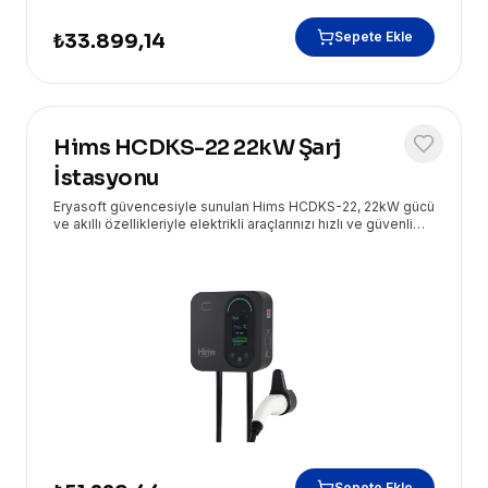
Sepete Ekle
₺33.899,14
Hims HCDKS-22 22kW Şarj
İstasyonu
Eryasoft güvencesiyle sunulan Hims HCDKS-22, 22kW gücü
ve akıllı özellikleriyle elektrikli araçlarınızı hızlı ve güvenli
şarj etmenizi sağlar. 5 metrelik kablosuyla esnek kullanım
sunar.
Sepete Ekle