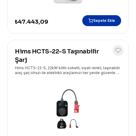
Sepete Ekle
₺47.443,09
Hims HCTS-22-S Taşınabilir
Şarj
Hims HCTS-22-S, 22kW kilitli soketli, siyah renkli, taşınabilir
araç şarj cihazı ile elektrikli araçlarınızı her yerde güvenle ve
yüksek hızda şarj edin. Eryasoft güvencesiyle sunulan bu
çözüm, esneklik ve performansı bir araya getiriyor.