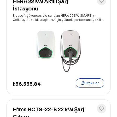
HERA 22KW Akıllı Şarj
İstasyonu
Eryasoft güvencesiyle sunulan HERA 22 KW SMART +
Cellular, elektrikli araçlarınız için yüksek performanslı, akıllı
ve kesintisiz şarj deneyimi sunar. Entegre hücresel bağlantı
ile her zaman kontrol sizde.
Stok Sor
₺56.555,84
Hims HCTS-22-B 22 kW Şarj
Cihazı