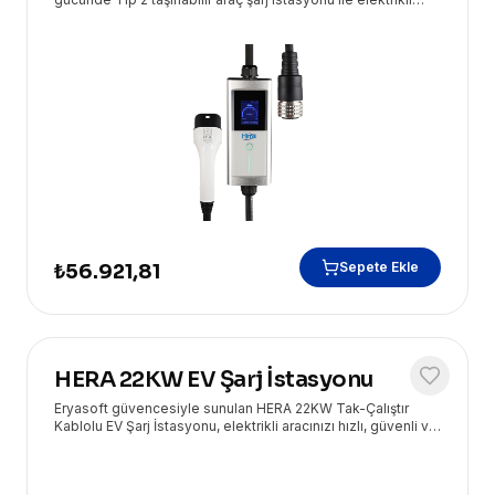
aracınızı her yerde hızlı ve güvenli bir şekilde şarj edin.
Sepete Ekle
₺56.921,81
HERA 22KW EV Şarj İstasyonu
Eryasoft güvencesiyle sunulan HERA 22KW Tak-Çalıştır
Kablolu EV Şarj İstasyonu, elektrikli aracınızı hızlı, güvenli ve
zahmetsiz bir şekilde şarj etmenizi sağlar. Yüksek
performansı ve kullanım kolaylığı ile öne çıkarak geleceğin
şarj deneyimini sunar.