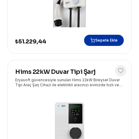
Sepete Ekle
₺51.229,44
Hims 22kW Duvar Tipi Şarj
Eryasoft güvencesiyle sunulan Hims 22kW Bireysel Duvar
Tipi Araç Şarj Cihazı ile elektrikli aracınızı evinizde hızlı ve
güvenli bir şekilde şarj edin. Yüksek performans ve kullanıcı
dostu tasarım bir arada.