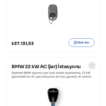
Stok Sor
₺37.131,53
BMW 22 kW AC Şarj İstasyonu
Elektrikli BMW aracınız için özel olarak tasarlanmış, 22 kW
gücündeki bu AC şarj istasyonu ile hızlı, güvenli ve verimli
şarj deneyimini Eryasoft güvencesiyle yaşayın. Evinizde
veya iş yerinizde üstün performans sunar.