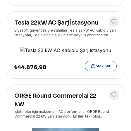
Tesla 22kW AC Şarj İstasyonu
Eryasoft güvencesiyle sunulan Tesla 22 kW AC Kablolu Şarj
İstasyonu, Tesla aracınızı evinizde veya iş yerinizde en
yüksek hızda ve güvenle şarj etmenizi sağlar. Yüksek
performans ve kullanıcı dostu tasarımı bir araya getirir.
Stok Sor
₺44.876,98
ORGE Round Commercial 22
kW
İşletmeler için maksimum AC performansı: ORGE Round
Commercial 22 kW Şarj İstasyonu. En ileri teknoloji
çözümleri Eryasoft güvencesiyle kapınızda!