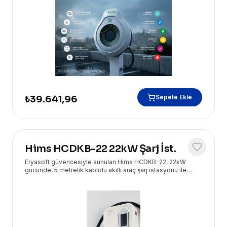
Sepete Ekle
₺39.641,96
Hims HCDKB-22 22kW Şarj İst.
Eryasoft güvencesiyle sunulan Hims HCDKB-22, 22kW
gücünde, 5 metrelik kablolu akıllı araç şarj istasyonu ile
elektrikli araçlarınızı hızlı ve güvenli bir şekilde şarj edin. Ev
ve iş yerleri için ideal, modern ve estetik bir çözümdür.