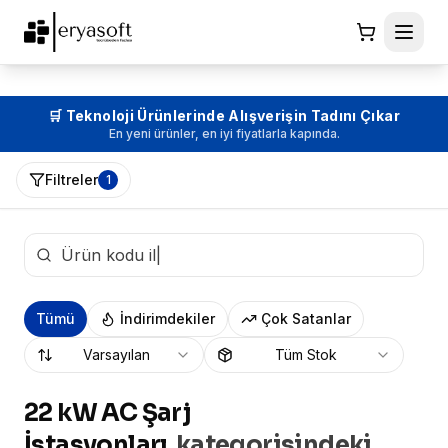
🔒 Güvenli Ödeme, Zahmetsiz Alışveriş
Hızlı, güvenli ve konforlu alışveriş deneyimi seni bekliyor.
Filtreler
1
Tümü
İndirimdekiler
Çok Satanlar
Varsayılan
Tüm Stok
22 kW AC Şarj
İstasyonları
kategorisindeki