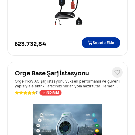
Sepete Ekle
₺23.732,84
Orge Base Şarj İstasyonu
Orge 11kW AC şarj istasyonu yüksek performansı ve güvenli
yapısıyla elektrikli aracınızı her an yola hazır tutar. Hemen
inceleyin, kolayca kurun...
(
1
)
İNDIRIM