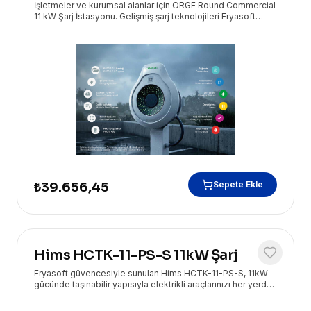
İşletmeler ve kurumsal alanlar için ORGE Round Commercial
11 kW Şarj İstasyonu. Gelişmiş şarj teknolojileri Eryasoft
güvencesiyle kapınızda!
Sepete Ekle
₺39.656,45
Hims HCTK-11-PS-S 11kW Şarj
Eryasoft güvencesiyle sunulan Hims HCTK-11-PS-S, 11kW
gücünde taşınabilir yapısıyla elektrikli araçlarınızı her yerde
hızlı ve güvenli bir şekilde şarj etmenizi sağlar. Yüksek
performans ve kullanım kolaylığını bir araya getirir.