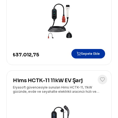
Sepete Ekle
₺37.012,75
Hims HCTK-11 11kW EV Şarj
Eryasoft güvencesiyle sunulan Hims HCTK-11, 11kW
gücünde, evde ve seyahatte elektrikli aracınızı hızlı ve
güvenli şarj etmenizi sağlayan taşınabilir bir çözümdür.