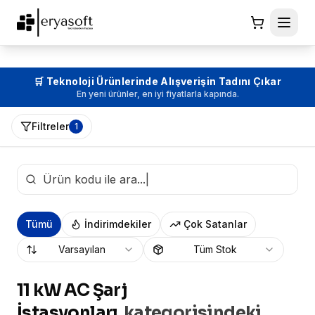
🛒 Teknoloji Ürünlerinde Alışverişin Tadını Çıkar
En yeni ürünler, en iyi fiyatlarla kapında.
Filtreler
1
Tümü
İndirimdekiler
Çok Satanlar
Varsayılan
Tüm Stok
11 kW AC Şarj
İstasyonları
kategorisindeki