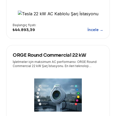
yüksek hızda ve güvenle şarj etmenizi sağlar. Yüksek
performans ve kullanıcı dostu tasarımı bir araya getirir.
Başlangıç fiyatı:
₺44.893,39
İncele →
ORGE Round Commercial 22 kW
İşletmeler için maksimum AC performansı: ORGE Round
Commercial 22 kW Şarj İstasyonu. En ileri teknoloji
çözümleri Eryasoft güvencesiyle kapınızda!