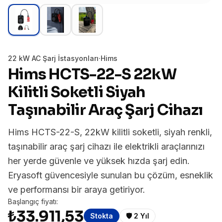
22 kW AC Şarj İstasyonları
·
Hims
Hims HCTS-22-S 22kW
Kilitli Soketli Siyah
Taşınabilir Araç Şarj Cihazı
Hims HCTS-22-S, 22kW kilitli soketli, siyah renkli,
taşınabilir araç şarj cihazı ile elektrikli araçlarınızı
her yerde güvenle ve yüksek hızda şarj edin.
Eryasoft güvencesiyle sunulan bu çözüm, esneklik
ve performansı bir araya getiriyor.
Başlangıç fiyatı:
₺33.911,53
Stokta
🛡️
2 Yıl