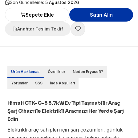
Son Güncelleme:
5 Ağustos 2026
Sepete Ekle
Satın Alın
Anahtar Teslim Teklif
Ürün Açıklaması
Özellikler
Neden Eryasoft?
Yorumlar
SSS
İade Koşulları
Hims HCTK-G-3 3.7kW Ev Tipi Taşınabilir Araç
Şarj Cihazı ile Elektrikli Aracınızı Her Yerde Şarj
Edin
Elektrikli araç sahipleri için şarj çözümleri, günlük
yaşamın vazgeçilmez bir parçası haline gelmiştir.