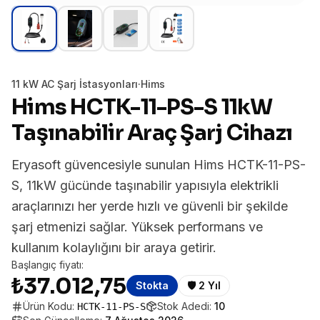
11 kW AC Şarj İstasyonları
·
Hims
Hims HCTK-11-PS-S 11kW
Taşınabilir Araç Şarj Cihazı
Eryasoft güvencesiyle sunulan Hims HCTK-11-PS-
S, 11kW gücünde taşınabilir yapısıyla elektrikli
araçlarınızı her yerde hızlı ve güvenli bir şekilde
şarj etmenizi sağlar. Yüksek performans ve
kullanım kolaylığını bir araya getirir.
Başlangıç fiyatı:
₺37.012,75
Stokta
🛡️
2 Yıl
Ürün Kodu:
Stok Adedi:
10
HCTK-11-PS-S