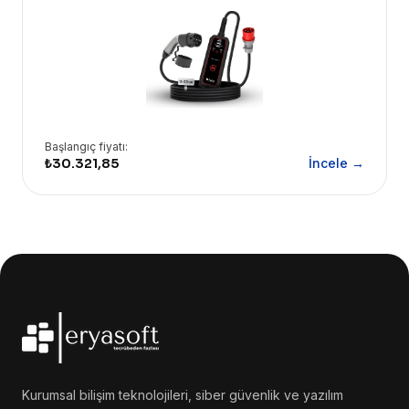
Başlangıç fiyatı:
₺30.321,85
İncele →
Kurumsal bilişim teknolojileri, siber güvenlik ve yazılım