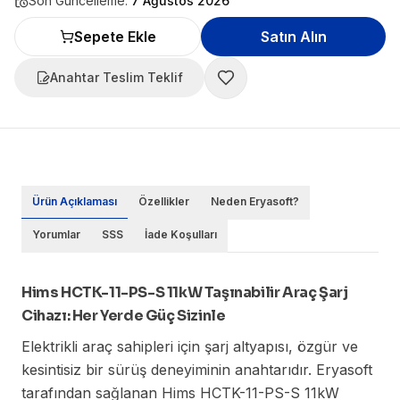
Son Güncelleme:
7 Ağustos 2026
Sepete Ekle
Satın Alın
Anahtar Teslim Teklif
Ürün Açıklaması
Özellikler
Neden Eryasoft?
Yorumlar
SSS
İade Koşulları
Hims HCTK-11-PS-S 11kW Taşınabilir Araç Şarj
Cihazı: Her Yerde Güç Sizinle
Elektrikli araç sahipleri için şarj altyapısı, özgür ve
kesintisiz bir sürüş deneyiminin anahtarıdır. Eryasoft
tarafından sağlanan Hims HCTK-11-PS-S 11kW