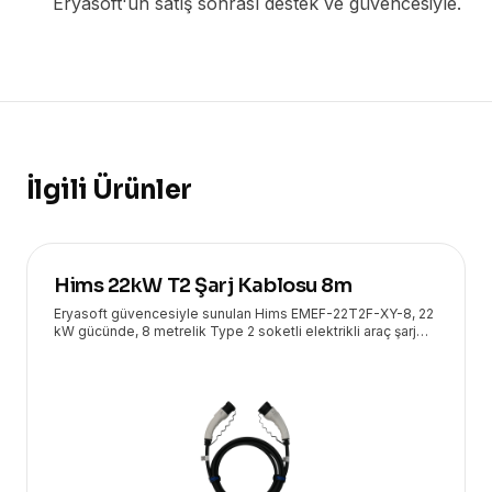
Eryasoft'un satış sonrası destek ve güvencesiyle.
İlgili Ürünler
Hims 22kW T2 Şarj Kablosu 8m
Eryasoft güvencesiyle sunulan Hims EMEF-22T2F-XY-8, 22
kW gücünde, 8 metrelik Type 2 soketli elektrikli araç şarj
kablosudur. Hızlı ve güvenli şarj deneyimi için idealdir.