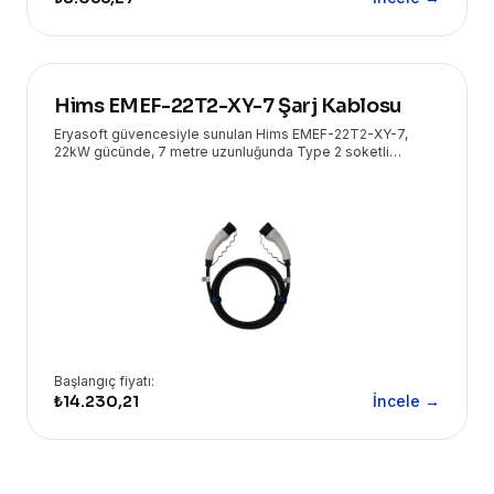
Hims EMEF-22T2-XY-7 Şarj Kablosu
Eryasoft güvencesiyle sunulan Hims EMEF-22T2-XY-7,
22kW gücünde, 7 metre uzunluğunda Type 2 soketli
elektrikli araç şarj kablosu ile hızlı ve güvenli şarj deneyimi
sunar.
Başlangıç fiyatı:
₺14.230,21
İncele →