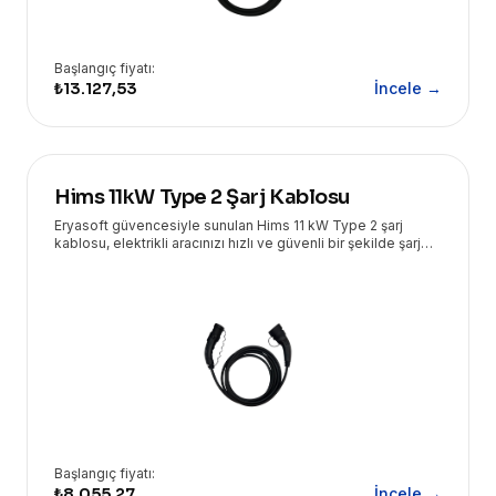
Başlangıç fiyatı:
₺13.127,53
İncele →
Hims 11kW Type 2 Şarj Kablosu
Eryasoft güvencesiyle sunulan Hims 11 kW Type 2 şarj
kablosu, elektrikli aracınızı hızlı ve güvenli bir şekilde şarj
etmenizi sağlar. 5 metrelik uzunluğu ve dayanıklı yapısıyla
her ortamda ideal bir çözüm sunar.
Başlangıç fiyatı:
₺8.055,27
İncele →