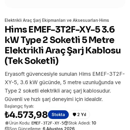
Elektrikli Araç Şarj Ekipmanları ve Aksesuarları
·
Hims
Hims EMEF-3T2F-XY-5 3.6
kW Type 2 Soketli 5 Metre
Elektrikli Araç Şarj Kablosu
(Tek Soketli)
Eryasoft güvencesiyle sunulan Hims EMEF-3T2F-
XY-5, 3.6 kW gücünde, 5 metre uzunluğunda ve
Type 2 soketli elektrikli araç şarj kablosudur.
Güvenli ve hızlı şarj deneyimi için idealdir.
Başlangıç fiyatı:
₺4.573,98
Stokta
🛡️
2 Yıl
Ürün Kodu:
Stok Adedi:
10
EMEF-3T2F-XY-5
Son Güncelleme:
6 Ağustos 2026