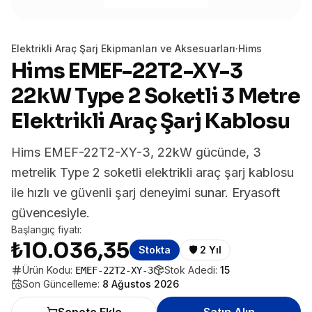
Elektrikli Araç Şarj Ekipmanları ve Aksesuarları
·
Hims
Hims EMEF-22T2-XY-3
22kW Type 2 Soketli 3 Metre
Elektrikli Araç Şarj Kablosu
Hims EMEF-22T2-XY-3, 22kW gücünde, 3
metrelik Type 2 soketli elektrikli araç şarj kablosu
ile hızlı ve güvenli şarj deneyimi sunar. Eryasoft
güvencesiyle.
Başlangıç fiyatı:
₺10.036,35
Stokta
🛡️
2 Yıl
Ürün Kodu:
Stok Adedi:
15
EMEF-22T2-XY-3
Son Güncelleme:
8 Ağustos 2026