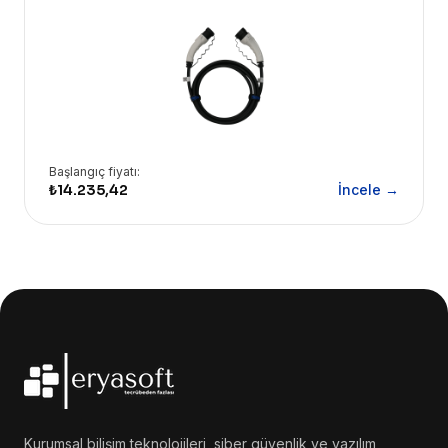
Başlangıç fiyatı:
₺14.235,42
İncele →
Kurumsal bilişim teknolojileri, siber güvenlik ve yazılım