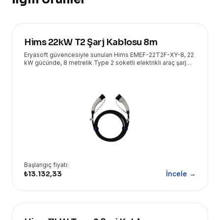
Hims 22kW T2 Şarj Kablosu 8m
Eryasoft güvencesiyle sunulan Hims EMEF-22T2F-XY-8, 22
kW gücünde, 8 metrelik Type 2 soketli elektrikli araç şarj
kablosudur. Hızlı ve güvenli şarj deneyimi için idealdir.
Başlangıç fiyatı:
₺13.132,33
İncele →