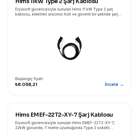
Hims 11kW Type 2 Şarj Kablosu
Eryasoft güvencesiyle sunulan Hims 11 kW Type 2 şarj
kablosu, elektrikli aracınızı hızlı ve güvenli bir şekilde şarj
etmenizi sağlar. 5 metrelik uzunluğu ve dayanıklı yapısıyla
her ortamda ideal bir çözüm sunar.
Başlangıç fiyatı:
₺8.058,21
İncele →
Hims EMEF-22T2-XY-7 Şarj Kablosu
Eryasoft güvencesiyle sunulan Hims EMEF-22T2-XY-7,
22kW gücünde, 7 metre uzunluğunda Type 2 soketli
elektrikli araç şarj kablosu ile hızlı ve güvenli şarj deneyimi
sunar.