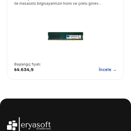
ile masaüstü bilgisayarınızın hızını ve çoklu görev
yeteneğini artırın. Eryasoft güvencesiyle sunulan bu modül,
sorunsuz bir deneyim vaat ediyor.
Başlangıç fiyatı:
₺4.634,9
İncele →