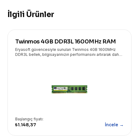
İlgili Ürünler
Twinmos 4GB DDR3L 1600MHz RAM
Eryasoft güvencesiyle sunulan Twinmos 4GB 1600MHz
DDR3L bellek, bilgisayarınızın performansını artırarak daha
hızlı ve akıcı bir deneyim sunar.
Başlangıç fiyatı:
₺1.148,37
İncele →