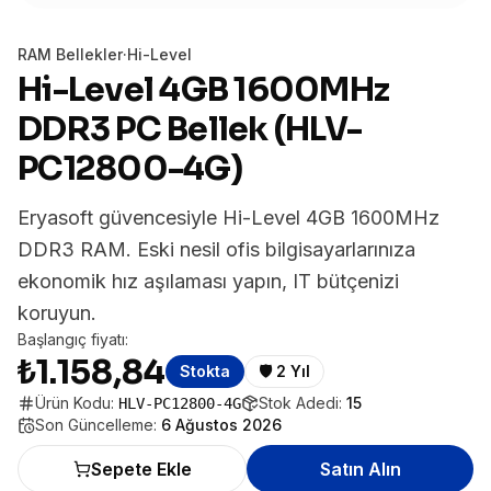
RAM Bellekler
·
Hi-Level
Hi-Level 4GB 1600MHz
DDR3 PC Bellek (HLV-
PC12800-4G)
Eryasoft güvencesiyle Hi-Level 4GB 1600MHz
DDR3 RAM. Eski nesil ofis bilgisayarlarınıza
ekonomik hız aşılaması yapın, IT bütçenizi
koruyun.
Başlangıç fiyatı:
₺1.158,84
Stokta
🛡️
2 Yıl
Ürün Kodu:
Stok Adedi:
15
HLV-PC12800-4G
Son Güncelleme:
6 Ağustos 2026
Sepete Ekle
Satın Alın