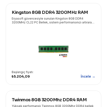
Kingston 8GB DDR4 3200MHz RAM
Eryasoft güvencesiyle sunulan Kingston 8GB DDR4
3200MHz CL22 PC Bellek, sistem performansınızı artırarak
daha hızlı ve verimli bir bilgisayar deneyimi sunar.
Başlangıç fiyatı:
₺5.204,09
İncele →
Twinmos 8GB 3200Mhz DDR4 RAM
Yüksek performanslı Twinmos 8GB 3200Mhz DDR4 bellek