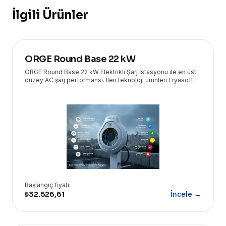
İlgili Ürünler
ORGE Round Base 22 kW
ORGE Round Base 22 kW Elektrikli Şarj İstasyonu ile en üst
düzey AC şarj performansı. İleri teknoloji ürünleri Eryasoft
güvencesiyle kapınızda!
Başlangıç fiyatı:
₺32.526,61
İncele →