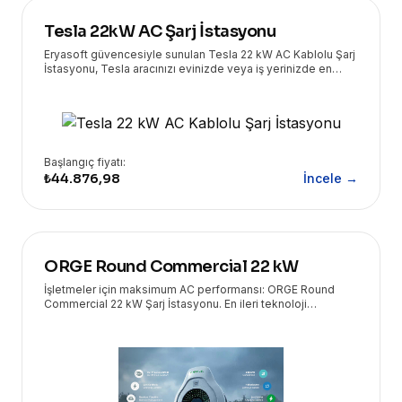
Tesla 22kW AC Şarj İstasyonu
Eryasoft güvencesiyle sunulan Tesla 22 kW AC Kablolu Şarj
İstasyonu, Tesla aracınızı evinizde veya iş yerinizde en
yüksek hızda ve güvenle şarj etmenizi sağlar. Yüksek
performans ve kullanıcı dostu tasarımı bir araya getirir.
Başlangıç fiyatı:
₺44.876,98
İncele →
ORGE Round Commercial 22 kW
İşletmeler için maksimum AC performansı: ORGE Round
Commercial 22 kW Şarj İstasyonu. En ileri teknoloji
çözümleri Eryasoft güvencesiyle kapınızda!