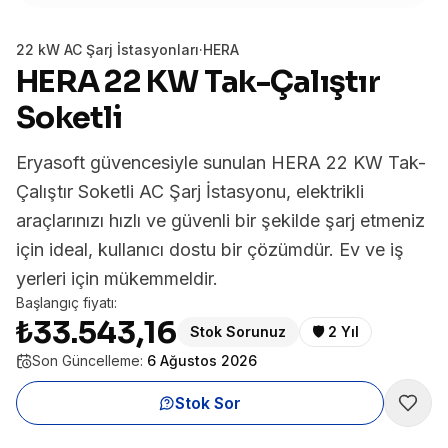
22 kW AC Şarj İstasyonları
·
HERA
HERA 22 KW Tak-Çalıştır
Soketli
Eryasoft güvencesiyle sunulan HERA 22 KW Tak-
Çalıştır Soketli AC Şarj İstasyonu, elektrikli
araçlarınızı hızlı ve güvenli bir şekilde şarj etmeniz
için ideal, kullanıcı dostu bir çözümdür. Ev ve iş
yerleri için mükemmeldir.
Başlangıç fiyatı:
₺33.543,16
Stok Sorunuz
🛡️
2 Yıl
Son Güncelleme:
6 Ağustos 2026
Stok Sor