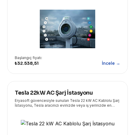
Başlangıç fiyatı:
₺32.538,51
İncele →
Tesla 22kW AC Şarj İstasyonu
Eryasoft güvencesiyle sunulan Tesla 22 kW AC Kablolu Şarj
İstasyonu, Tesla aracınızı evinizde veya iş yerinizde en
yüksek hızda ve güvenle şarj etmenizi sağlar. Yüksek
performans ve kullanıcı dostu tasarımı bir araya getirir.