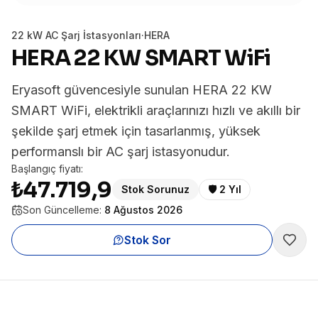
22 kW AC Şarj İstasyonları
·
HERA
HERA 22 KW SMART WiFi
Eryasoft güvencesiyle sunulan HERA 22 KW
SMART WiFi, elektrikli araçlarınızı hızlı ve akıllı bir
şekilde şarj etmek için tasarlanmış, yüksek
performanslı bir AC şarj istasyonudur.
Başlangıç fiyatı:
₺47.719,9
Stok Sorunuz
🛡️
2 Yıl
Son Güncelleme:
8 Ağustos 2026
Stok Sor