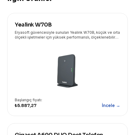
Yealink W70B
Eryasoft güvencesiyle sunulan Yealink W70B, küçük ve orta
ölçekli işletmeler için yüksek performanslı, ölçeklenebilir
ve güvenli bir DECT IP baz istasyonudur.
Başlangıç fiyatı:
₺5.887,27
İncele →