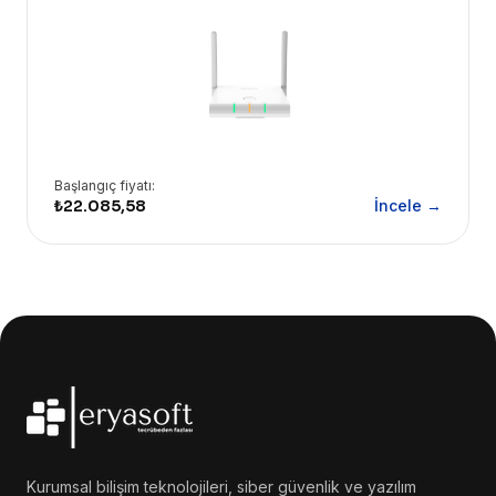
merkezi yönetim ünitesidir. 30 baz istasyonu ve 100 el
cihazına kadar destek sunarak kesintisiz roaming ve
handover deneyimi sağlar.
Başlangıç fiyatı:
₺22.085,58
İncele →
Kurumsal bilişim teknolojileri, siber güvenlik ve yazılım