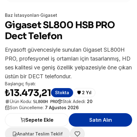
Baz İstasyonları
·
Gigaset
Gigaset SL800 HSB PRO
Dect Telefon
Eryasoft güvencesiyle sunulan Gigaset SL800H
PRO, profesyonel iş ortamları için tasarlanmış, HD
ses kalitesi ve geniş özellik yelpazesiyle öne çıkan
üstün bir DECT telefondur.
Başlangıç fiyatı:
₺13.473,21
Stokta
🛡️
2 Yıl
Ürün Kodu:
Stok Adedi:
20
SL800H PRO
Son Güncelleme:
7 Ağustos 2026
Sepete Ekle
Satın Alın
Anahtar Teslim Teklif