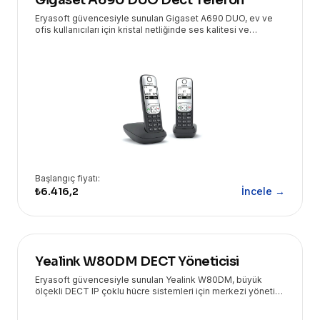
Gigaset A690 DUO Dect Telefon
Eryasoft güvencesiyle sunulan Gigaset A690 DUO, ev ve
ofis kullanıcıları için kristal netliğinde ses kalitesi ve
kullanım kolaylığı sunan kablosuz DECT telefondur. Geniş
ekranı ve uzun pil ömrü ile kesintisiz iletişim sağlar.
Başlangıç fiyatı:
₺6.416,2
İncele →
Yealink W80DM DECT Yöneticisi
Eryasoft güvencesiyle sunulan Yealink W80DM, büyük
ölçekli DECT IP çoklu hücre sistemleri için merkezi yönetim
ve kesintisiz iletişim sağlayan güçlü bir DECT
yöneticisidir.Yealink W80DM, W80 Multi-Cell sisteminin