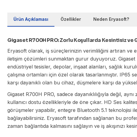
Ürün Açıklaması
Özellikler
Neden Eryasoft?
Gigaset R700H PRO: Zorlu Koşullarda Kesintisiz ve Gü
Eryasoft olarak, iş süreçlerinizin verimliliğini artıran 
iletişim çözümleri sunmaktan gurur duyuyoruz. Gigase
endüstriyel tesisler, depolar, inşaat alanları, sağlık kur
çalışma ortamları için özel olarak tasarlanmıştır. IP65 s
karşı dayanıklı olan bu cihaz, düşmelere karşı da yüksek
Gigaset R700H PRO, sadece dayanıklılığıyla değil, aynı 
kullanıcı dostu özellikleriyle de öne çıkar. HD Ses kalites
görüşmeler yapabilir, entegre Bluetooth 5.1 teknolojisi i
bağlayabilirsiniz. Eryasoft tarafından sağlanan bu profe
zaman bağlantıda kalmasını sağlayın ve iş akışınızı kesint