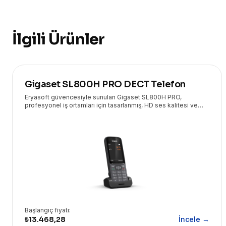
İlgili Ürünler
Gigaset SL800H PRO DECT Telefon
Eryasoft güvencesiyle sunulan Gigaset SL800H PRO,
profesyonel iş ortamları için tasarlanmış, HD ses kalitesi ve
geniş özellik yelpazesiyle öne çıkan üstün bir DECT
telefondur.
Başlangıç fiyatı:
₺13.468,28
İncele →