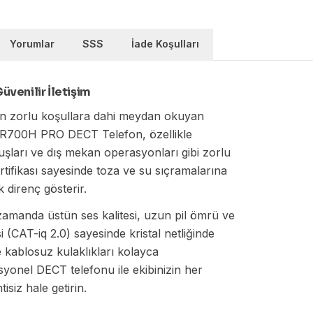
Yorumlar
SSS
İade Koşulları
venilir İletişim
ve en zorlu koşullara dahi meydan okuyan
t R700H PRO DECT Telefon, özellikle
uluşları ve dış mekan operasyonları gibi zorlu
ertifikası sayesinde toza ve su sıçramalarına
 direnç gösterir.
zamanda üstün ses kalitesi, uzun pil ömrü ve
i (CAT-iq 2.0) sayesinde kristal netliğinde
le kablosuz kulaklıkları kolayca
syonel DECT telefonu ile ekibinizin her
isiz hale getirin.