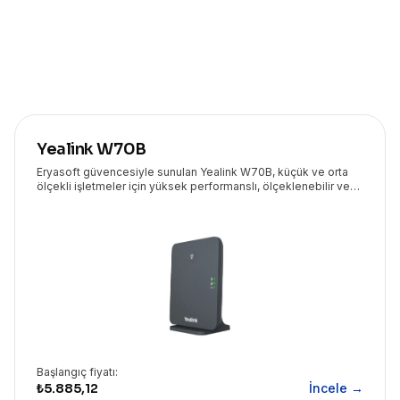
Yealink W70B
Eryasoft güvencesiyle sunulan Yealink W70B, küçük ve orta
ölçekli işletmeler için yüksek performanslı, ölçeklenebilir ve
güvenli bir DECT IP baz istasyonudur.
Başlangıç fiyatı:
₺5.885,12
İncele →