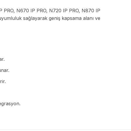
IP PRO, N670 IP PRO, N720 IP PRO, N870 IP
uyumluluk sağlayarak geniş kapsama alanı ve
ar.
unar.
ir.
egrasyon.