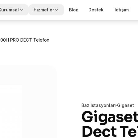
Kurumsal
Hizmetler
Blog
Destek
İletişim
700H PRO DECT Telefon
Baz İstasyonları
·
Gigaset
Gigase
Dect Te