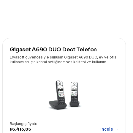
Gigaset A690 DUO Dect Telefon
Eryasoft güvencesiyle sunulan Gigaset A690 DUO, ev ve ofis
kullanıcıları için kristal netliğinde ses kalitesi ve kullanım
kolaylığı sunan kablosuz DECT telefondur. Geniş ekranı ve
uzun pil ömrü ile kesintisiz iletişim sağlar.
Başlangıç fiyatı:
₺6.413,85
İncele →