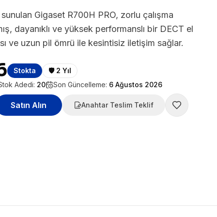
 sunulan Gigaset R700H PRO, zorlu çalışma
nmış, dayanıklı ve yüksek performanslı bir DECT el
ı ve uzun pil ömrü ile kesintisiz iletişim sağlar.
6
Stokta
🛡️
2 Yıl
Stok Adedi:
20
Son Güncelleme:
6 Ağustos 2026
Satın Alın
Anahtar Teslim Teklif