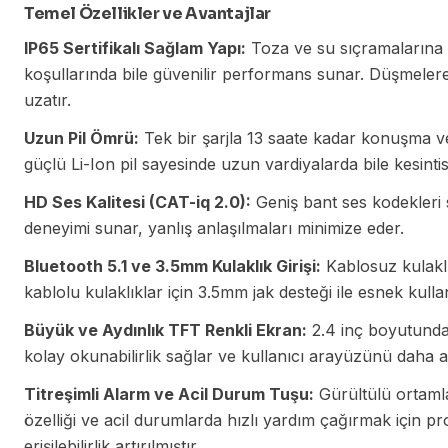
Temel Özellikler ve Avantajlar
IP65 Sertifikalı Sağlam Yapı:
Toza ve su sıçramalarına 
koşullarında bile güvenilir performans sunar. Düşmelere
uzatır.
Uzun Pil Ömrü:
Tek bir şarjla 13 saate kadar konuşma 
güçlü Li-Ion pil sayesinde uzun vardiyalarda bile kesintisi
HD Ses Kalitesi (CAT-iq 2.0):
Geniş bant ses kodekleri 
deneyimi sunar, yanlış anlaşılmaları minimize eder.
Bluetooth 5.1 ve 3.5mm Kulaklık Girişi:
Kablosuz kulaklı
kablolu kulaklıklar için 3.5mm jak desteği ile esnek kull
Büyük ve Aydınlık TFT Renkli Ekran:
2.4 inç boyutundaki
kolay okunabilirlik sağlar ve kullanıcı arayüzünü daha anl
Titreşimli Alarm ve Acil Durum Tuşu:
Gürültülü ortamla
özelliği ve acil durumlarda hızlı yardım çağırmak için pr
erişilebilirlik artırılmıştır.