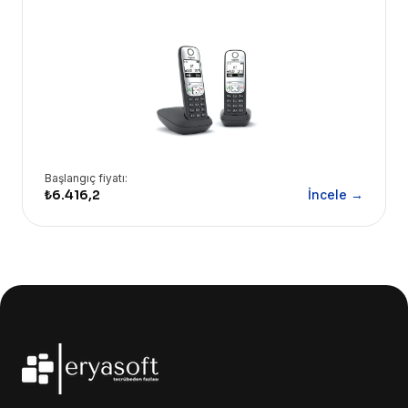
kullanım kolaylığı sunan kablosuz DECT telefondur. Geniş
ekranı ve uzun pil ömrü ile kesintisiz iletişim sağlar.
Başlangıç fiyatı:
₺6.416,2
İncele →