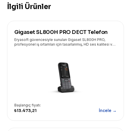
İlgili Ürünler
Gigaset SL800H PRO DECT Telefon
Eryasoft güvencesiyle sunulan Gigaset SL800H PRO,
profesyonel iş ortamları için tasarlanmış, HD ses kalitesi ve
geniş özellik yelpazesiyle öne çıkan üstün bir DECT
telefondur.
Başlangıç fiyatı:
₺13.473,21
İncele →