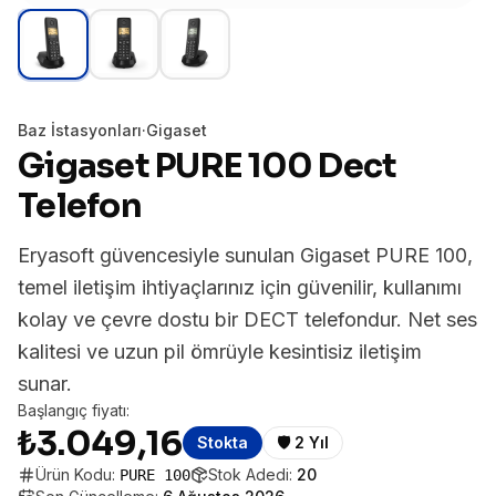
Baz İstasyonları
·
Gigaset
Gigaset PURE 100 Dect
Telefon
Eryasoft güvencesiyle sunulan Gigaset PURE 100,
temel iletişim ihtiyaçlarınız için güvenilir, kullanımı
kolay ve çevre dostu bir DECT telefondur. Net ses
kalitesi ve uzun pil ömrüyle kesintisiz iletişim
sunar.
Başlangıç fiyatı:
₺3.049,16
Stokta
🛡️
2 Yıl
Ürün Kodu:
Stok Adedi:
20
PURE 100