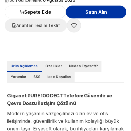
Son Güncelleme:
6 Ağustos 2026
Sepete Ekle
Satın Alın
Anahtar Teslim Teklif
Ürün Açıklaması
Özellikler
Neden Eryasoft?
Yorumlar
SSS
İade Koşulları
Gigaset PURE 100 DECT Telefon: Güvenilir ve
Çevre Dostu İletişim Çözümü
Modern yaşamın vazgeçilmezi olan ev ve ofis
iletişiminde, güvenilirlik ve kullanım kolaylığı büyük
önem taşır. Eryasoft olarak, bu ihtiyaçları karşılamak