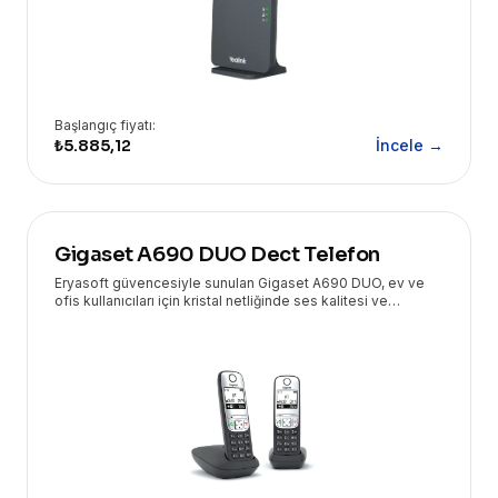
Başlangıç fiyatı:
₺5.885,12
İncele →
Gigaset A690 DUO Dect Telefon
Eryasoft güvencesiyle sunulan Gigaset A690 DUO, ev ve
ofis kullanıcıları için kristal netliğinde ses kalitesi ve
kullanım kolaylığı sunan kablosuz DECT telefondur. Geniş
ekranı ve uzun pil ömrü ile kesintisiz iletişim sağlar.