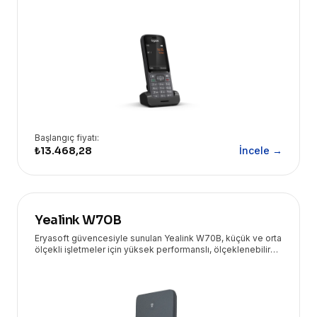
geniş özellik yelpazesiyle öne çıkan üstün bir DECT
telefondur.
Başlangıç fiyatı:
₺13.468,28
İncele →
Yealink W70B
Eryasoft güvencesiyle sunulan Yealink W70B, küçük ve orta
ölçekli işletmeler için yüksek performanslı, ölçeklenebilir
ve güvenli bir DECT IP baz istasyonudur.