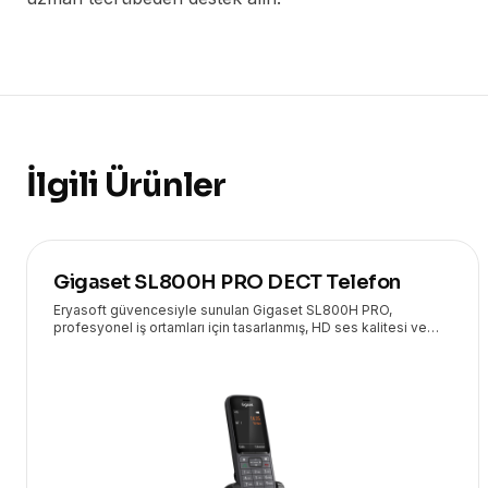
İlgili Ürünler
Gigaset SL800H PRO DECT Telefon
Eryasoft güvencesiyle sunulan Gigaset SL800H PRO,
profesyonel iş ortamları için tasarlanmış, HD ses kalitesi ve
geniş özellik yelpazesiyle öne çıkan üstün bir DECT
telefondur.