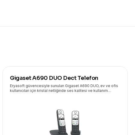
Gigaset A690 DUO Dect Telefon
Eryasoft güvencesiyle sunulan Gigaset A690 DUO, ev ve ofis
kullanıcıları için kristal netliğinde ses kalitesi ve kullanım
kolaylığı sunan kablosuz DECT telefondur. Geniş ekranı ve
uzun pil ömrü ile kesintisiz iletişim sağlar.