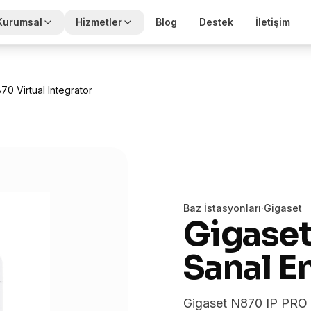
Kurumsal
Hizmetler
Blog
Destek
İletişim
70 Virtual Integrator
Baz İstasyonları
·
Gigaset
Gigaset
Sanal E
Gigaset N870 IP PRO S