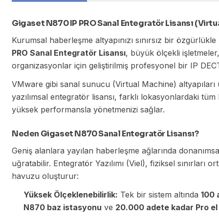
Gigaset N870 IP PRO Sanal Entegratör Lisansı (Virtu
Kurumsal haberleşme altyapınızı sınırsız bir özgürlükl
PRO Sanal Entegratör Lisansı
, büyük ölçekli işletmele
organizasyonlar için geliştirilmiş profesyonel bir IP D
VMware gibi sanal sunucu (Virtual Machine) altyapıları
yazılımsal entegratör lisansı, farklı lokasyonlardaki tüm
yüksek performansla yönetmenizi sağlar.
Neden Gigaset N870 Sanal Entegratör Lisansı?
Geniş alanlara yayılan haberleşme ağlarında donanımsal li
uğratabilir. Entegratör Yazılımı (Viel), fiziksel sınırları 
havuzu oluşturur:
Yüksek Ölçeklenebilirlik:
Tek bir sistem altında
100
N870 baz istasyonu
ve
20.000 adete kadar Pro el 