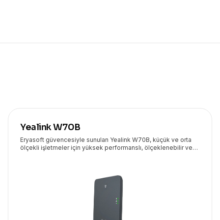
Yealink W70B
Eryasoft güvencesiyle sunulan Yealink W70B, küçük ve orta
ölçekli işletmeler için yüksek performanslı, ölçeklenebilir ve
güvenli bir DECT IP baz istasyonudur.