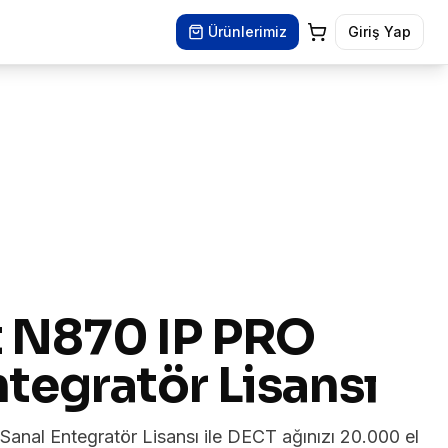
Ürünlerimiz
Giriş Yap
 N870 IP PRO
ntegratör Lisansı
anal Entegratör Lisansı ile DECT ağınızı 20.000 el