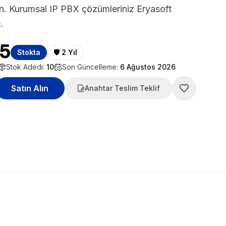
n. Kurumsal IP PBX çözümleriniz Eryasoft
.
55
Stokta
🛡️
2 Yıl
Stok Adedi:
10
Son Güncelleme:
6 Ağustos 2026
Satın Alın
Anahtar Teslim Teklif