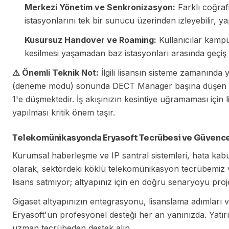
Merkezi Yönetim ve Senkronizasyon:
Farklı coğraf
istasyonlarını tek bir sunucu üzerinden izleyebilir, yap
Kusursuz Handover ve Roaming:
Kullanıcılar kampü
kesilmesi yaşamadan baz istasyonları arasında geçiş
⚠️ Önemli Teknik Not:
İlgili lisansın sisteme zamanın
(deneme modu) sonunda DECT Manager başına düşen eş
1'e düşmektedir. İş akışınızın kesintiye uğramaması içi
yapılması kritik önem taşır.
Telekomünikasyonda Eryasoft Tecrübesi ve Güvenc
Kurumsal haberleşme ve IP santral sistemleri, hata kab
olarak, sektördeki köklü telekomünikasyon tecrübemiz
lisans satmıyor; altyapınız için en doğru senaryoyu proj
Gigaset altyapınızın entegrasyonu, lisanslama adımları
Eryasoft'un profesyonel desteği her an yanınızda. Yatı
uzman tecrübeden destek alın.