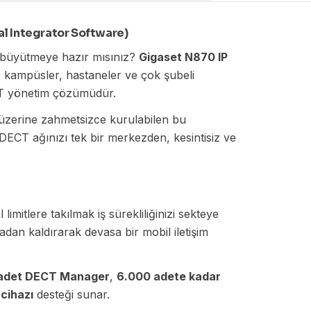
al Integrator Software)
e büyütmeye hazır mısınız?
Gigaset N870 IP
r, kampüsler, hastaneler ve çok şubeli
ECT yönetim çözümüdür.
 üzerine zahmetsizce kurulabilen bu
 DECT ağınızı tek bir merkezden, kesintisiz ve
mitlere takılmak iş sürekliliğinizi sekteye
ortadan kaldırarak devasa bir mobil iletişim
 adet DECT Manager
,
6.000 adete kadar
cihazı
desteği sunar.