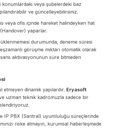
i konumlardaki veya şubelerdeki baz
ılandırabilir ve güncelleyebilirsiniz.
s veya ofis içinde hareket halindeyken hat
 (Handover) yaparlar.
da yüklenmemesi durumunda, deneme süresi
zamanlı görüşme miktarı otomatik olarak
n lisans aktivasyonunun süre bitmeden
esi
ul etmeyen dinamik yapılardır.
Eryasoft
 ve uzman teknik kadromuzla sadece bir
elendiriyoruz.
 ve IP PBX (Santral) uyumluluğu süreçlerinde
rımınızı riske atmayın, kurumsal haberleşmede