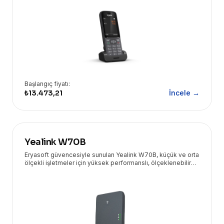
Başlangıç fiyatı:
₺13.473,21
İncele →
Yealink W70B
Eryasoft güvencesiyle sunulan Yealink W70B, küçük ve orta
ölçekli işletmeler için yüksek performanslı, ölçeklenebilir
ve güvenli bir DECT IP baz istasyonudur.