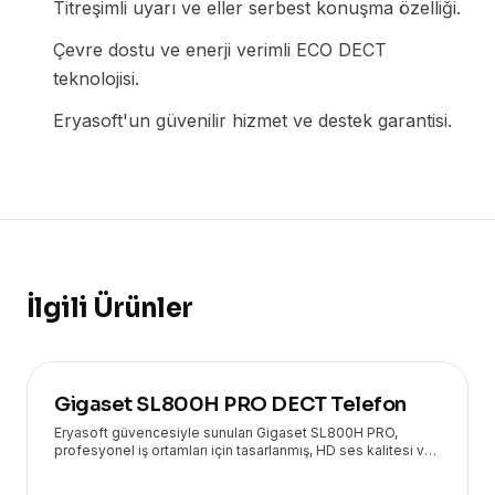
Titreşimli uyarı ve eller serbest konuşma özelliği.
Çevre dostu ve enerji verimli ECO DECT
teknolojisi.
Eryasoft'un güvenilir hizmet ve destek garantisi.
İlgili Ürünler
Gigaset SL800H PRO DECT Telefon
Eryasoft güvencesiyle sunulan Gigaset SL800H PRO,
profesyonel iş ortamları için tasarlanmış, HD ses kalitesi ve
geniş özellik yelpazesiyle öne çıkan üstün bir DECT
telefondur.