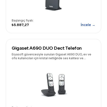
Başlangıç fiyatı:
₺5.887,27
İncele →
Gigaset A690 DUO Dect Telefon
Eryasoft güvencesiyle sunulan Gigaset A690 DUO, ev ve
ofis kullanıcıları için kristal netliğinde ses kalitesi ve
kullanım kolaylığı sunan kablosuz DECT telefondur. Geniş
ekranı ve uzun pil ömrü ile kesintisiz iletişim sağlar.