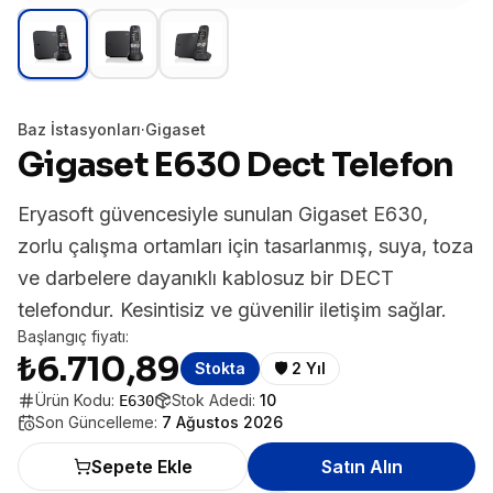
Baz İstasyonları
·
Gigaset
Gigaset E630 Dect Telefon
Eryasoft güvencesiyle sunulan Gigaset E630,
zorlu çalışma ortamları için tasarlanmış, suya, toza
ve darbelere dayanıklı kablosuz bir DECT
telefondur. Kesintisiz ve güvenilir iletişim sağlar.
Başlangıç fiyatı:
₺6.710,89
Stokta
🛡️
2 Yıl
Ürün Kodu:
Stok Adedi:
10
E630
Son Güncelleme:
7 Ağustos 2026
Sepete Ekle
Satın Alın