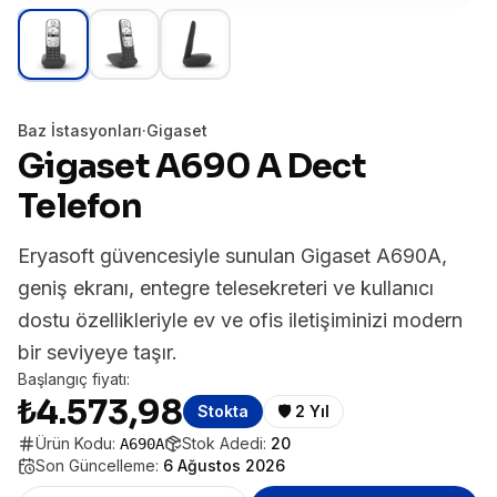
Baz İstasyonları
·
Gigaset
Gigaset A690 A Dect
Telefon
Eryasoft güvencesiyle sunulan Gigaset A690A,
geniş ekranı, entegre telesekreteri ve kullanıcı
dostu özellikleriyle ev ve ofis iletişiminizi modern
bir seviyeye taşır.
Başlangıç fiyatı:
₺4.573,98
Stokta
🛡️
2 Yıl
Ürün Kodu:
Stok Adedi:
20
A690A
Son Güncelleme:
6 Ağustos 2026