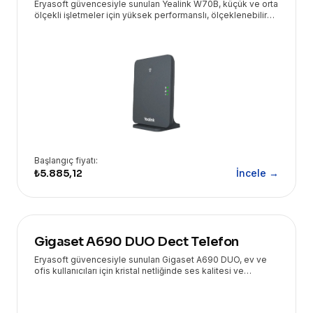
Eryasoft güvencesiyle sunulan Yealink W70B, küçük ve orta
ölçekli işletmeler için yüksek performanslı, ölçeklenebilir
ve güvenli bir DECT IP baz istasyonudur.
Başlangıç fiyatı:
₺5.885,12
İncele →
Gigaset A690 DUO Dect Telefon
Eryasoft güvencesiyle sunulan Gigaset A690 DUO, ev ve
ofis kullanıcıları için kristal netliğinde ses kalitesi ve
kullanım kolaylığı sunan kablosuz DECT telefondur. Geniş
ekranı ve uzun pil ömrü ile kesintisiz iletişim sağlar.