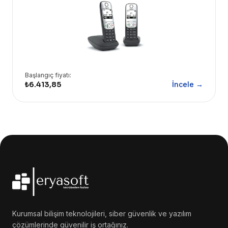
Başlangıç fiyatı:
₺6.413,85
İncele →
Kurumsal bilişim teknolojileri, siber güvenlik ve yazılım
çözümlerinde güvenilir iş ortağınız.