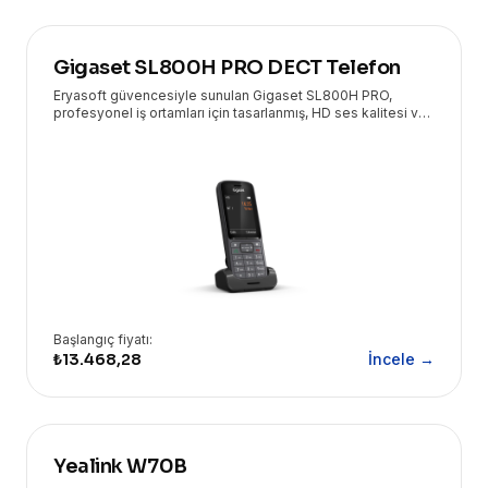
Gigaset SL800H PRO DECT Telefon
Eryasoft güvencesiyle sunulan Gigaset SL800H PRO,
profesyonel iş ortamları için tasarlanmış, HD ses kalitesi ve
geniş özellik yelpazesiyle öne çıkan üstün bir DECT
telefondur.
Başlangıç fiyatı:
₺13.468,28
İncele →
Yealink W70B