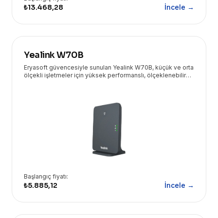
₺13.468,28
İncele →
Yealink W70B
Eryasoft güvencesiyle sunulan Yealink W70B, küçük ve orta
ölçekli işletmeler için yüksek performanslı, ölçeklenebilir
ve güvenli bir DECT IP baz istasyonudur.
Başlangıç fiyatı:
₺5.885,12
İncele →