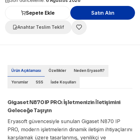
Son Güncelleme:
6 Ağustos 2026
Sepete Ekle
Satın Alın
Anahtar Teslim Teklif
Ürün Açıklaması
Özellikler
Neden Eryasoft?
Yorumlar
SSS
İade Koşulları
Gigaset N870 IP PRO: İşletmenizin İletişimini
Geleceğe Taşıyın
Eryasoft güvencesiyle sunulan Gigaset N870 IP
PRO, modern işletmelerin dinamik iletişim ihtiyaçlarını
karşılamak üzere tasarlanmış, yenilikçi ve