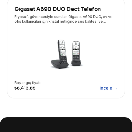
Gigaset A690 DUO Dect Telefon
Eryasoft güvencesiyle sunulan Gigaset A690 DUO, ev ve
ofis kullanıcıları için kristal netliğinde ses kalitesi ve
kullanım kolaylığı sunan kablosuz DECT telefondur. Geniş
ekranı ve uzun pil ömrü ile kesintisiz iletişim sağlar.
Başlangıç fiyatı:
₺6.413,85
İncele →