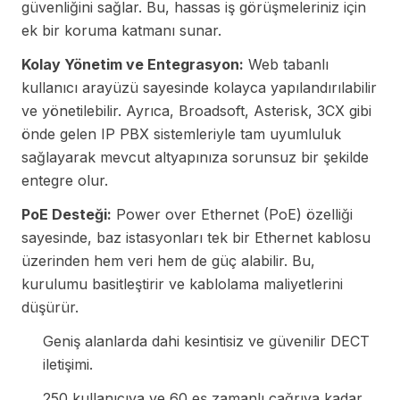
güvenliğini sağlar. Bu, hassas iş görüşmeleriniz için
ek bir koruma katmanı sunar.
Kolay Yönetim ve Entegrasyon:
Web tabanlı
kullanıcı arayüzü sayesinde kolayca yapılandırılabilir
ve yönetilebilir. Ayrıca, Broadsoft, Asterisk, 3CX gibi
önde gelen IP PBX sistemleriyle tam uyumluluk
sağlayarak mevcut altyapınıza sorunsuz bir şekilde
entegre olur.
PoE Desteği:
Power over Ethernet (PoE) özelliği
sayesinde, baz istasyonları tek bir Ethernet kablosu
üzerinden hem veri hem de güç alabilir. Bu,
kurulumu basitleştirir ve kablolama maliyetlerini
düşürür.
Geniş alanlarda dahi kesintisiz ve güvenilir DECT
iletişimi.
250 kullanıcıya ve 60 eş zamanlı çağrıya kadar