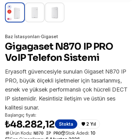
Baz İstasyonları
·
Gigaset
Gigagaset N870 IP PRO
VoIP Telefon Sistemi
Eryasoft güvencesiyle sunulan Gigaset N870 IP
PRO, büyük ölçekli işletmeler için tasarlanmış,
esnek ve yüksek performanslı çok hücreli DECT
IP sistemidir. Kesintisiz iletişim ve üstün ses
kalitesi sunar.
Başlangıç fiyatı:
₺48.282,12
Stokta
🛡️
2 Yıl
Ürün Kodu:
Stok Adedi:
10
N870 IP PRO