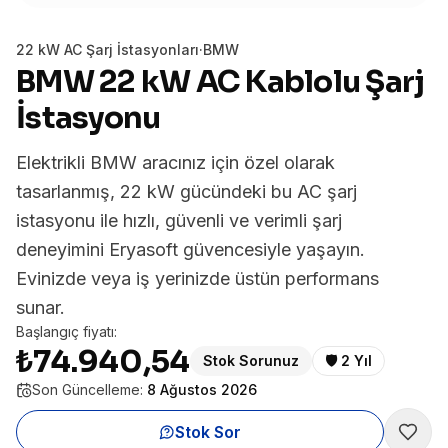
22 kW AC Şarj İstasyonları
·
BMW
BMW 22 kW AC Kablolu Şarj
İstasyonu
Elektrikli BMW aracınız için özel olarak
tasarlanmış, 22 kW gücündeki bu AC şarj
istasyonu ile hızlı, güvenli ve verimli şarj
deneyimini Eryasoft güvencesiyle yaşayın.
Evinizde veya iş yerinizde üstün performans
sunar.
Başlangıç fiyatı:
₺74.940,54
Stok Sorunuz
🛡️
2 Yıl
Son Güncelleme:
8 Ağustos 2026
Stok Sor