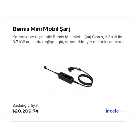
Bemis Mini Mobil Şarj
Kompakt ve taşınabilir Bemis Mini Mobil Şarj Cihazı, 2.3 kW ile
3.7 kW arasında değişen güç seçenekleriyle elektrikli aracınızı
her yerde güvenle şarj etmenizi sağlar. Eryasoft güvencesiyle
sunulan bu çözüm, esneklik ve performansı bir araya getirir.
Başlangıç fiyatı:
₺20.209,74
İncele →