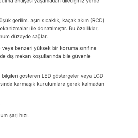
 bulma endişesi yaşamadan dilediğiniz yerde
düşük gerilim, aşırı sıcaklık, kaçak akım (RCD)
anizmaları ile donatılmıştır. Bu özellikler,
imum düzeyde sağlar.
 veya benzeri yüksek bir koruma sınıfına
ede dış mekan koşullarında bile güvenle
bilgileri gösteren LED göstergeler veya LCD
 sayesinde karmaşık kurulumlara gerek kalmadan
.
um şarj hızı.