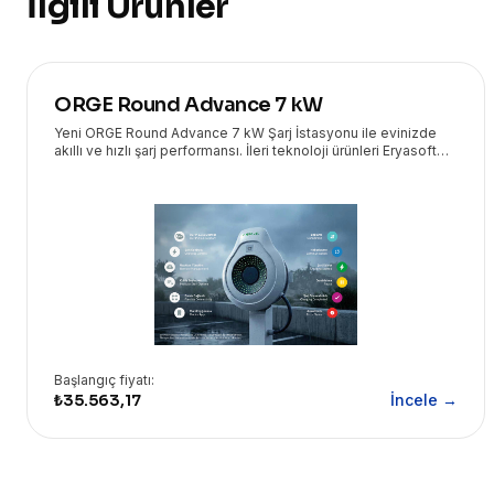
İlgili Ürünler
ORGE Round Advance 7 kW
Yeni ORGE Round Advance 7 kW Şarj İstasyonu ile evinizde
akıllı ve hızlı şarj performansı. İleri teknoloji ürünleri Eryasoft
güvencesiyle kapınızda!
Başlangıç fiyatı:
₺35.563,17
İncele →