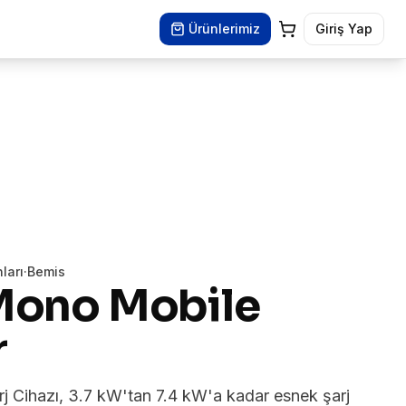
Ürünlerimiz
Giriş Yap
ları
·
Bemis
Mono Mobile
r
 Cihazı, 3.7 kW'tan 7.4 kW'a kadar esnek şarj