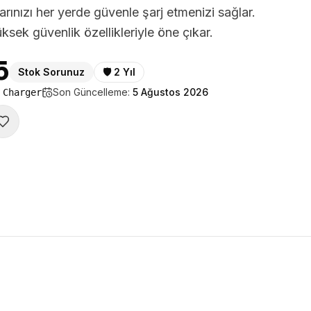
larınızı her yerde güvenle şarj etmenizi sağlar.
üksek güvenlik özellikleriyle öne çıkar.
5
Stok Sorunuz
🛡️
2 Yıl
Son Güncelleme:
5 Ağustos 2026
 Charger