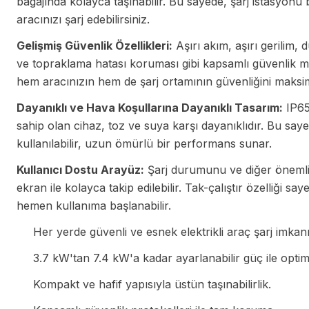
bagajında kolayca taşınabilir. Bu sayede, şarj istasyonu
aracınızı şarj edebilirsiniz.
Gelişmiş Güvenlik Özellikleri:
Aşırı akım, aşırı gerilim, 
ve topraklama hatası koruması gibi kapsamlı güvenlik mek
hem aracınızın hem de şarj ortamının güvenliğini maks
Dayanıklı ve Hava Koşullarına Dayanıklı Tasarım:
IP65
sahip olan cihaz, toz ve suya karşı dayanıklıdır. Bu say
kullanılabilir, uzun ömürlü bir performans sunar.
Kullanıcı Dostu Arayüz:
Şarj durumunu ve diğer önemli 
ekran ile kolayca takip edilebilir. Tak-çalıştır özelliği
hemen kullanıma başlanabilir.
Her yerde güvenli ve esnek elektrikli araç şarj imkanı
3.7 kW'tan 7.4 kW'a kadar ayarlanabilir güç ile optim
Kompakt ve hafif yapısıyla üstün taşınabilirlik.