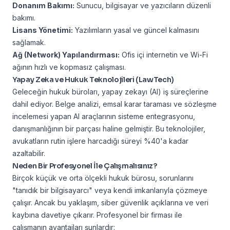
Donanım Bakımı:
Sunucu, bilgisayar ve yazıcıların düzenli
bakımı.
Lisans Yönetimi:
Yazılımların yasal ve güncel kalmasını
sağlamak.
Ağ (Network) Yapılandırması:
Ofis içi internetin ve Wi-Fi
ağının hızlı ve kopmasız çalışması.
Yapay Zeka
ve Hukuk Teknolojileri (LawTech)
Geleceğin hukuk büroları, yapay zekayı (AI) iş süreçlerine
dahil ediyor. Belge analizi, emsal karar taraması ve sözleşme
incelemesi yapan AI araçlarının sisteme entegrasyonu,
danışmanlığının bir parçası haline gelmiştir. Bu teknolojiler,
avukatların rutin işlere harcadığı süreyi %40'a kadar
azaltabilir.
Neden Bir Profesyonel İle Çalışmalısınız?
Birçok küçük ve orta ölçekli hukuk bürosu, sorunlarını
"tanıdık bir bilgisayarcı" veya kendi imkanlarıyla çözmeye
çalışır. Ancak bu yaklaşım, siber güvenlik açıklarına ve veri
kaybına davetiye çıkarır. Profesyonel bir firması ile
çalışmanın avantajları şunlardır: