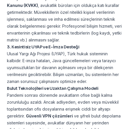
Kanunu (KVKK)
, avukatlık büroları için oldukça katı kurallar
getirmektedir. Müvekkillerin özel nitelikli kişisel verilerinin
işlenmesi, saklanması ve imha edilmesi süreçlerinin teknik
olarak belgelenmesi gerekir. Profesyonel bilişim hizmeti, veri
envanterinin çıkarılması ve teknik tedbirlerin (log kaydı, yetki
matrisi vb.) alınmasını sağlar.
3. Kesintisiz UYAP ve E-İmza Desteği
Ulusal Yargı Ağı Projesi (UYAP), Türk hukuk sisteminin
kalbidir. E-imza hataları, Java güncellemeleri veya tarayıcı
uyumsuzlukları bir davanın açılmasını veya bir dilekçenin
verilmesini geciktirebilir. Bilişim uzmanları, bu sistemlerin her
zaman sorunsuz çalışmasını optimize eder.
Bulut Teknolojileri ve Uzaktan Çalışma Modeli
Pandemi sonrası dönemde avukatların ofise bağlı kalma
zorunluluğu azaldı. Ancak adliyeden, evden veya müvekkil
toplantısından ofis dosyalarına erişmek ciddi bir altyapı
gerektirir.
Güvenli VPN çözümleri
ve şifreli bulut depolama
sistemleri sayesinde, avukatlar dünyanın her yerinden