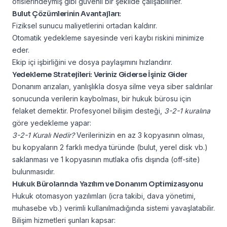
ofislerindeymiş gibi güvenli bir şekilde çalışabilirler.
Bulut Çözümlerinin Avantajları:
Fiziksel sunucu maliyetlerini ortadan kaldırır.
Otomatik yedekleme sayesinde veri kaybı riskini minimize
eder.
Ekip içi işbirliğini ve dosya paylaşımını hızlandırır.
Yedekleme Stratejileri: Veriniz Giderse İşiniz Gider
Donanım arızaları, yanlışlıkla dosya silme veya
siber saldırı
lar
sonucunda verilerin kaybolması, bir hukuk bürosu için
felaket demektir. Profesyonel bilişim desteği,
3-2-1 kuralına
göre yedekleme yapar:
3-2-1 Kuralı Nedir?
Verilerinizin en az 3 kopyasının olması,
bu kopyaların 2 farklı medya türünde (bulut, yerel disk vb.)
saklanması ve 1 kopyasının mutlaka ofis dışında (off-site)
bulunmasıdır.
Hukuk Bürolarında Yazılım ve Donanım Optimizasyonu
Hukuk otomasyon yazılımları (icra takibi, dava yönetimi,
muhasebe vb.) verimli kullanılmadığında sistemi yavaşlatabilir.
Bilişim hizmetleri şunları kapsar: