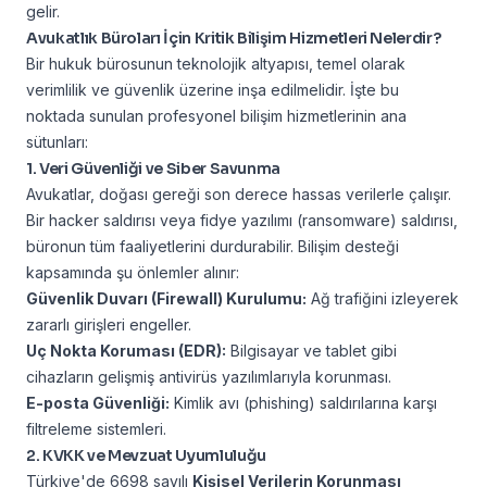
gelir.
Avukatlık Büroları İçin Kritik Bilişim Hizmetleri Nelerdir?
Bir hukuk bürosunun teknolojik altyapısı, temel olarak
verimlilik ve güvenlik üzerine inşa edilmelidir. İşte bu
noktada sunulan profesyonel bilişim hizmetlerinin ana
sütunları:
1. Veri Güvenliği ve Siber Savunma
Avukatlar, doğası gereği son derece hassas verilerle çalışır.
Bir hacker saldırısı veya fidye yazılımı (ransomware) saldırısı,
büronun tüm faaliyetlerini durdurabilir. Bilişim desteği
kapsamında şu önlemler alınır:
Güvenlik Duvarı (Firewall) Kurulumu:
Ağ trafiğini izleyerek
zararlı girişleri engeller.
Uç Nokta Koruması (EDR):
Bilgisayar ve tablet gibi
cihazların gelişmiş antivirüs yazılımlarıyla korunması.
E-posta Güvenliği:
Kimlik avı (phishing) saldırılarına karşı
filtreleme sistemleri.
2. KVKK ve Mevzuat Uyumluluğu
Türkiye'de 6698 sayılı
Kişisel Verilerin Korunması